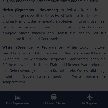
aus, wo angenehme Temperaturen zum Wandern einladen.
Herbst (September – November)
Im Herbst zeigt sich Italien
von seiner genussvollen Seite: Es ist Weinlese in der
Toskana
und im Piemont, die Temperaturen bleiben mild und das Meer
ist noch warm genug zum Baden. Kulinarische Feste und
ruhigere Städte machen den Herbst zur idealen Zeit für
entspannte Rund- und Genussreisen.
Winter (Dezember – Februar)
Der Winter lockt mit zwei
Gesichtern: In den Dolomiten und
Südtirol
warten erstklassige
Skigebiete und winterliche Bergidylle. Gleichzeitig laden die
Städte mit weihnachtlichem Flair und kürzeren Wartezeiten an
den Sehenswürdigkeiten zum Kulturtrip ein. Wer es mild mag,
findet im Süden Italiens auch im Winter angenehme
Temperaturen.
1264
Eigenanreisen
125
Kreuzfahrten
99
Flugreisen
Die folgende Tabelle zeigt die durchschnittlichen