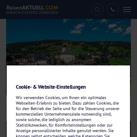
Tog
nav
Cookie- & Website-Einstellungen
Galerie
© JUFA Hotels, Lars Cremer
Wir verwenden Cookies, um Ihnen ein optimales
Webseiten-Erlebnis zu bieten. Dazu zählen Cookies, die
für den Betrieb der Seite und für die Steuerung unserer
kommerziellen Unternehmensziele notwendig sind,
sowie solche, die lediglich zu anonymen
Statistikzwecken, für Komforteinstellungen oder zur
Reise-Code:
jusb
RRRR
Anzeige personalisierter Inhalte genutzt werden. Sie
können selbst entscheiden, welche Kategorien Sie