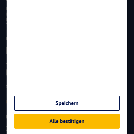
Reisen Aktuell GmbH
In den Weniken 1
D - 56070 Koblenz
Telefon:
0261 / 29 35 19 71
Telefax: 0261 / 29 35 19 102
Besucht uns
Zahlungsarten
Sicherheit
Speichern
Newsletter
Alle bestätigen
Aktuelle Reiseangebote, Urlaubsideen und Neuigkeiten aus der
Welt von
Reisen
AKTUELL.COM
erhalten: