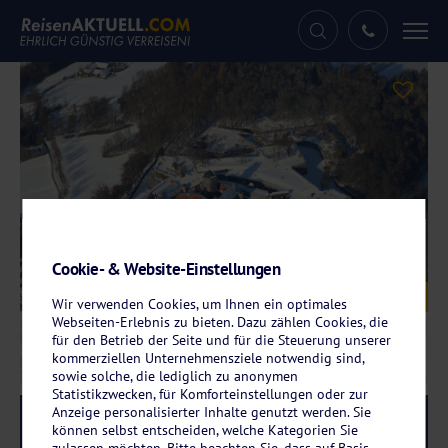
Tog
nav
Cookie- & Website-Einstellungen
Galerie
© Johann - stock.adobe.com
Wir verwenden Cookies, um Ihnen ein optimales
Webseiten-Erlebnis zu bieten. Dazu zählen Cookies, die
für den Betrieb der Seite und für die Steuerung unserer
kommerziellen Unternehmensziele notwendig sind,
sowie solche, die lediglich zu anonymen
Statistikzwecken, für Komforteinstellungen oder zur
Anzeige personalisierter Inhalte genutzt werden. Sie
Reise-Code:
svjufe
RRR
können selbst entscheiden, welche Kategorien Sie
zulassen möchten. Bitte beachten Sie, dass auf Basis