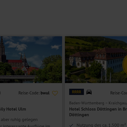
dobe.com
© Louis Zuchtriegel, STUDIO ZUCHTRIEGEL
RRRR
Reise-Code:
bwul
Reise-Co
Baden-Württemberg – Kraichgau/
ily Hotel Ulm
Hotel Schloss Döttingen in B
Döttingen
, aber ruhig gelegen
Nutzung des ca. 1.500 m²
ür interessante Ausflüge im