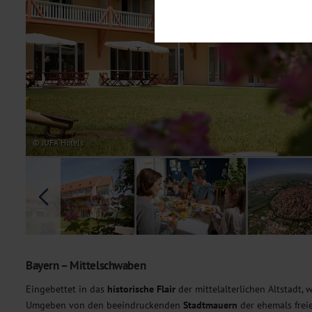
Notwendig
Diese Cookies sind für den Bet
Funktionalitäten. Außerdem könn
möchten, um Ihnen unsere Dienst
Statistik
Um unser Angebot und unsere Web
dieser Cookies können wir beisp
unsere Inhalte optimieren. Wir 
Übermittlung, der auf unsere We
Datenschutzhinweisen
. Sie kön
© JUFA Hotels
Marketing
Diese Cookies werden genutzt, u
Bayern – Mittelschwaben
Eingebettet in das
historische
Flair
der mittelalterlichen Altstadt,
Umgeben von den beeindruckenden
Stadtmauern
der ehemals freie