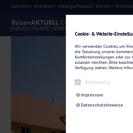
Gutschein
Newsletter
Katalog&Prospekt
Karriere
Reiseziel
Eigenanre
Cookie- & Website-Einstell
Wir verwenden Cookies, um Ihnen
die Steuerung unserer kommerzi
Komforteinstellungen oder zur A
zulassen möchten. Bitte beachte
Verfügung stehen. Weitere Info
Notwendig
Impressum
Datenschutzhinweise