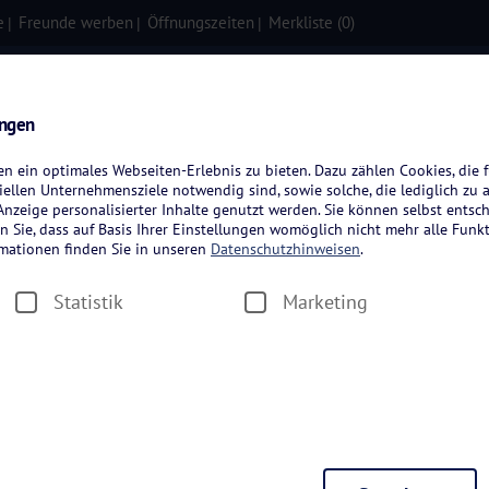
e
Freunde werben
Öffnungszeiten
Merkliste (
0
)
isen
Kreuzfahrten
Flugreisen
ungen
 ein optimales Webseiten-Erlebnis zu bieten. Dazu zählen Cookies, die f
ellen Unternehmensziele notwendig sind, sowie solche, die lediglich zu 
nzeige personalisierter Inhalte genutzt werden. Sie können selbst entsc
n Sie, dass auf Basis Ihrer Einstellungen womöglich nicht mehr alle Funkt
rmationen finden Sie in unseren
Datenschutzhinweisen
.
Statistik
Marketing