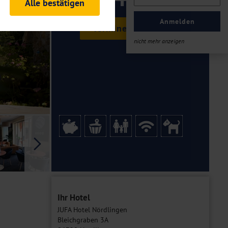
ab €
Alle bestätigen
rheitsrelevante
ofil eingeloggt bleiben
Anmelden
Termine & Preise
ellen.
nicht mehr anzeigen
tiken und Analysen. Mithilfe
Web-Auftritts ermitteln und
n es zu einer Drittlands
er Daten finden Sie in unseren
Galerie
Ihr Hotel
JUFA Hotel Nördlingen
Bleichgraben 3A