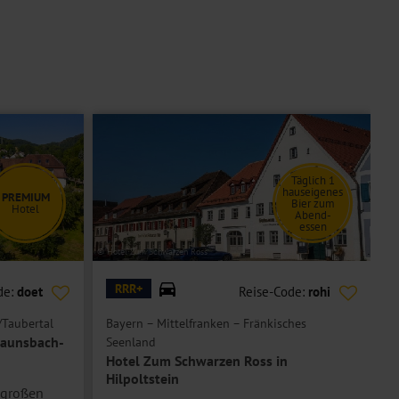
Täglich 1
hauseigenes
PREMIUM
Bier zum
Hotel
Abend-
essen
© Hotel Zum Schwarzen Ross
© A
RRR+
de:
doet
Reise-Code:
rohi
Taubertal
Bayern – Mittelfranken – Fränkisches
M
raunsbach-
S
Seenland
Hotel Zum Schwarzen Ross in
Hilpoltstein
 großen