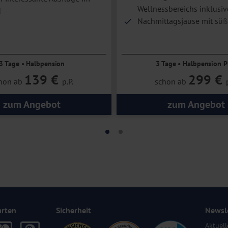
Wellnessbereichs inklusiv
d
Nachmittagsjause mit süß
pikanten Snacks inklusive
3 Tage • Halbpension
3 Tage • Halbpension P
139 €
299 €
hon ab
p.P.
schon ab
zum Angebot
zum Angebot
arten
Sicherheit
Newsl
Aktuell