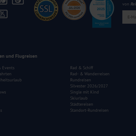
von
Re
en und Flugreisen
& Events
Rad & Schiff
ahrten
Rad- & Wanderreisen
heitsurlaub
Rundreisen
Silvester 2026/2027
ows
Single mit Kind
Skiurlaub
Städtereisen
ls
Standort-Rundreisen