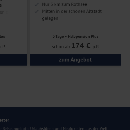
Nur 3 km zum Rothsee
e
Mitten in der schönen Altstadt
en oder
gelegen
lus
3 Tage • Halbpension Plus
174 €
p.P.
schon ab
p.P.
zum Angebot
etter
e Reiseangebote, Urlaubsideen und Neuigkeiten aus der Welt