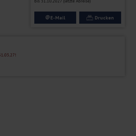
bis 31.10.2027 (letzte Abreise)
@
E-Mail
Drucken
31.03.27!