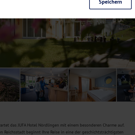
Speichern
rieb der Seite unbedingt notwendig und ermöglichen beispielsweise siche
en wir mit dieser Art von Cookies ebenfalls erkennen, ob Sie in Ihrem Pr
e bei einem erneuten Besuch unserer Seite schneller zur Verfügung zu st
seite weiter zu verbessern, erfassen wir anonymisierte Daten für Statis
ielsweise die Besucherzahlen und den Effekt bestimmter Seiten unseres 
nutzen hierfür Dienste von Google und Facebook. Durch diese Dienste kan
bsite erfassten Daten, kommen. Weitere Hinweise zu der Verarbeitung Ihr
nen Ihre Einwilligung jederzeit in den
Cookie-Einstellungen
widerrufen.
m Ihnen personalisierte Inhalte, passend zu Ihren Interessen anzuzeigen.
 wartet das JUFA Hotel Nördlingen mit einem besonderen Charme auf.
n Reichsstadt beginnt Ihre Reise in eine der geschichtsträchtigsten