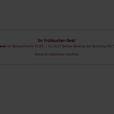
em Frühstück.
es Frühstücksbuffet und ein leckeres Abendessen. Im Café mit
iert.
zum Spielen. Ebenfalls ist ein Zimmer mit Billard und Tischkicker
große Spielwiese und ein Kinderspielplatz.
Ihr Frühbucher-Deal:
ng des WLANs ist bereits in Ihrem Reisepreis inkludiert. Zusätzlich
aren
im Reisezeitraum 01.05. – 31.10.27 (letzte Abreise) bei Buchung bis 
Keine Einzelzimmer buchbar.
ten, Bad oder Dusche/WC, Föhn, Safe, TV und teilweise einen Balkon.
n Platz für bis zu 4 Personen.