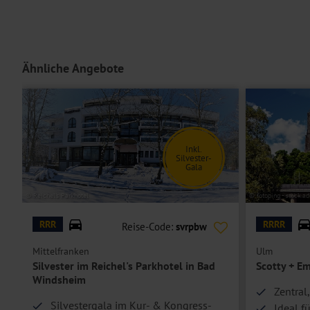
Ähnliche Angebote
Inkl.
Silvester-
Gala
© Reichel's Parkhotel
© fotoping - stock.a
RRR
RRRR
Reise-Code:
svrpbw
Mittelfranken
Ulm
Silvester im Reichel's Parkhotel in Bad
Scotty + Em
Windsheim
Zentral
Silvestergala im Kur- & Kongress-
Ideal f