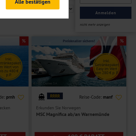
Alle bestätigen
rheitsrelevante
ofil eingeloggt bleiben
Anmelden
ellen.
nicht mehr anzeigen
tiken und Analysen. Mithilfe
Web-Auftritts ermitteln und
Preisknaller sichern!
n es zu einer Drittlands
er Daten finden Sie in unseren
Inkl.
Inkl.
etränkepaket
Getränkepaket
im Wert von
Easy im Wert
bis zu 480 €
von 280 € p. P.
p.P.
© MSC Cruises S.A.
RRRR
de:
prnh
Reise-Code:
manf
ecken
Erkunden Sie Norwegen
MSC Magnifica ab/an Warnemünde