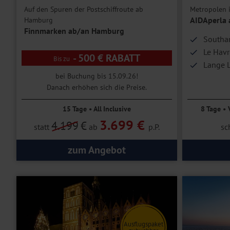
Auf den Spuren der Postschiffroute ab
Metropolen 
AIDAperla
Hamburg
Finnmarken ab/an Hamburg
Southa
Le Havr
- 500 € RABATT
Lange L
bei Buchung bis 15.09.26!
Danach erhöhen sich die Preise.
15 Tage • All Inclusive
8 Tage • 
3.699 €
4.199
€
statt
ab
p.P.
sc
zum Angebot
Ausflugspaket