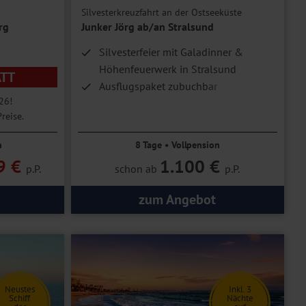
Silvesterkreuzfahrt an der Ostseeküste
rg
Junker Jörg ab/an Stralsund
Silvesterfeier mit Galadinner &
Höhenfeuerwerk in Stralsund
ATT
Ausflugspaket zubuchbar
26!
reise.
n
8 Tage • Vollpension
9 €
1.100 €
p.P.
schon ab
p.P.
zum Angebot
Neustes
Inkl. 3
Schiff
Nächte