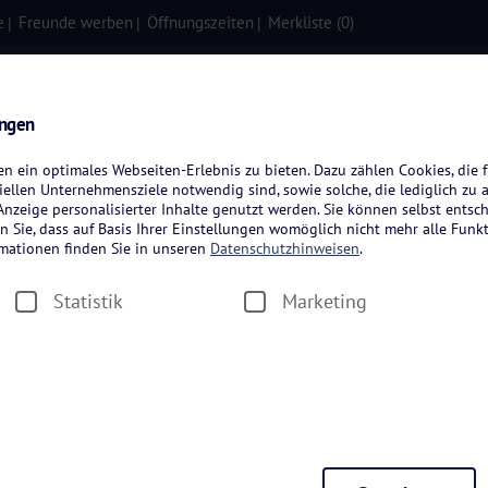
e
Freunde werben
Öffnungszeiten
Merkliste (
0
)
isen
Kreuzfahrten
Flugreisen
ungen
 ein optimales Webseiten-Erlebnis zu bieten. Dazu zählen Cookies, die f
ellen Unternehmensziele notwendig sind, sowie solche, die lediglich zu 
nzeige personalisierter Inhalte genutzt werden. Sie können selbst entsc
n Sie, dass auf Basis Ihrer Einstellungen womöglich nicht mehr alle Funkt
rmationen finden Sie in unseren
Datenschutzhinweisen
.
greisen
Statistik
Marketing
n
Zeitraum wählen
Dauer wäh
wählen
Reederei wählen
Thema wä