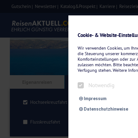
Gutschein
Newsletter
Katalog&Prospekt
Karriere
Reiseziel
Eigenanre
Cookie- & Website-Einstell
Wir verwenden Cookies, um Ihnen
die Steuerung unserer kommerzi
Komforteinstellungen oder zur A
zulassen möchten. Bitte beachte
Verfügung stehen. Weitere Info
Eigenanreisen
Kreuzfahrten
Flu
Notwendig
Impressum
Hochseekreuzfahrt
Fahrgebiet wähle
Datenschutzhinweise
Flusskreuzfahrt
Schiffskategorie 