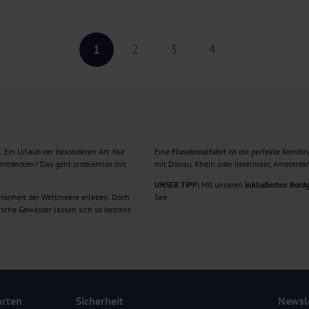
1
2
3
4
 Ein Urlaub der besonderen Art. Nur
Eine
Flusskreuzfahrt
ist die perfekte Kombin
 entdecken? Das geht problemlos mit
mit Donau, Rhein oder Ijsselmeer, Amsterda
UNSER TIPP:
Mit unseren
inkludierten Bord
chönheit der Weltmeere erleben. Doch
See.
mische Gewässer lassen sich so bestens
arten
Sicherheit
Newsl