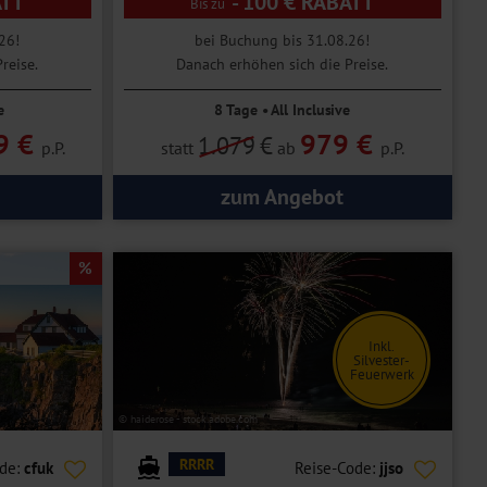
ATT
- 100 € RABATT
26!
bei Buchung bis 31.08.26!
reise.
Danach erhöhen sich die Preise.
e
8 Tage • All Inclusive
9 €
979 €
1.079
€
p.P.
statt
ab
p.P.
zum Angebot
Inkl.
Silvester-
Feuerwerk
© haiderose - stock.adobe.com
RRRR
ode:
cfuk
Reise-Code:
jjso