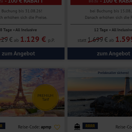
- 100 € RABATT
- 100 € RAB
i Buchung bis 31.08.26!
bei Buchung bis 15.08.
h erhöhen sich die Preise.
Danach erhöhen sich die P
8 Tage • All Inclusive
12 Tage • All Inclusiv
1.129 €
1.59
229
€
1.699
€
ab
p.P.
statt
ab
zum Angebot
zum Angebot
Preisknaller sichern!
PREMIUM
Tarif
ck.adobe.com
© lucky-photo - stock.adobe.com
R
RRRR
Reise-Code:
apmp
Reise-C