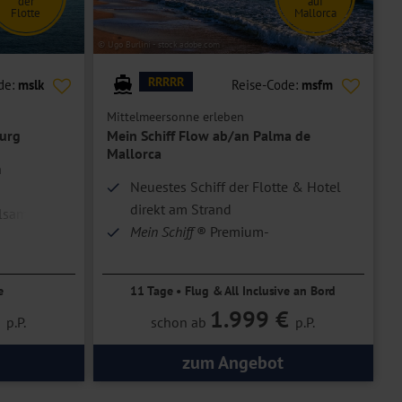
der
auf
Flotte
Mallorca
© Ugo Burlini - stock.adobe.com
RRRRR
de:
mslk
Reise-Code:
msfm
Mittelmeersonne erleben
burg
Mein Schiff Flow ab/an Palma de
Mallorca
n
Neuestes Schiff der Flotte & Hotel
direkt am Strand
olsame
Mein Schiff
® Premium-
Inklusivleistungen an Bord &
Halbpension im Hotel
e
11 Tage • Flug & All Inclusive an Bord
€
1.999 €
p.P.
schon ab
p.P.
zum Angebot