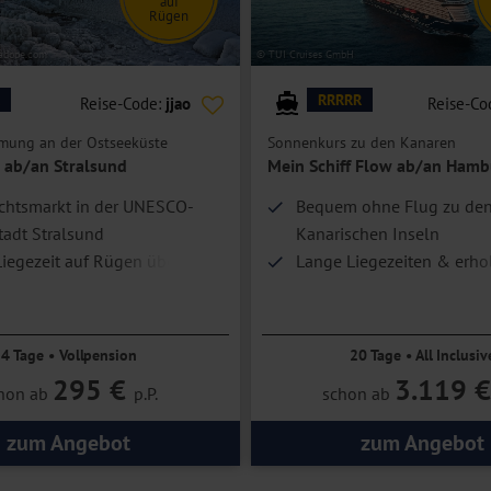
auf
Rügen
.adobe.com
© TUI Cruises GmbH
RRRRR
Reise-Code:
jjao
Reise-Co
mung an der Ostseeküste
Sonnenkurs zu den Kanaren
g ab/an Stralsund
Mein Schiff Flow ab/an Ham
chtsmarkt in der UNESCO-
Bequem ohne Flug zu de
tadt Stralsund
Kanarischen Inseln
iegezeit auf Rügen über
Lange Liegezeiten & erh
Seetage
Mein Schiff® Premium-
Inklusivleistungen
4 Tage • Vollpension
20 Tage • All Inclusiv
295 €
3.119 
hon ab
p.P.
schon ab
zum Angebot
zum Angebot