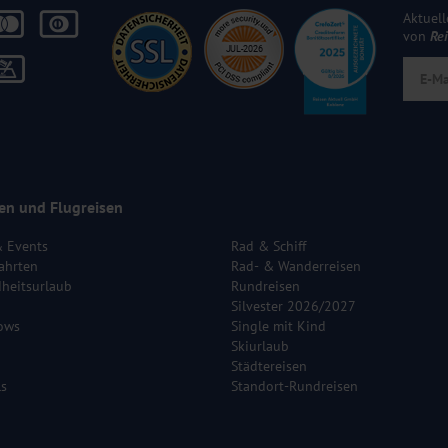
Aktuell
von
Re
en und Flugreisen
& Events
Rad & Schiff
ahrten
Rad- & Wanderreisen
heitsurlaub
Rundreisen
Silvester 2026/2027
ows
Single mit Kind
Skiurlaub
Städtereisen
ls
Standort-Rundreisen