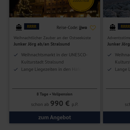
zubuchbar
© Joachim Kreft - Fotolia
© Mirko Boy - stock
RRRR
RRRR
Reise-Code:
jjwo
Weihnachtlicher Zauber an der Ostseeküste
Adventsstim
Junker Jörg ab/an Stralsund
Junker Jör
Weihnachtsmarkt in der UNESCO-
Weihna
Kulturstadt Stralsund
Kulturs
Lange Liegezeiten in den Häfen
Lange L
Ausflugspaket zubuchbar
Nacht
8 Tage • Vollpension
990 €
schon ab
p.P.
sc
zum Angebot