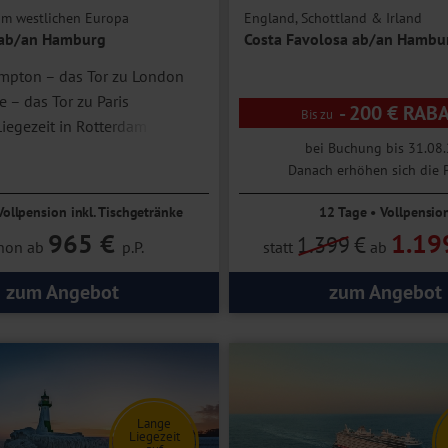
im westlichen Europa
England, Schottland & Irland
 ab/an Hamburg
Costa Favolosa ab/an Hambu
mpton – das Tor zu London
e – das Tor zu Paris
- 200 € RAB
iegezeit in Rotterdam
bei Buchung bis 31.08.
Danach erhöhen sich die P
Vollpension inkl. Tischgetränke
12 Tage • Vollpensio
965 €
1.19
1.399
€
hon ab
p.P.
statt
ab
zum Angebot
zum Angebot
Lange
Liegezeit