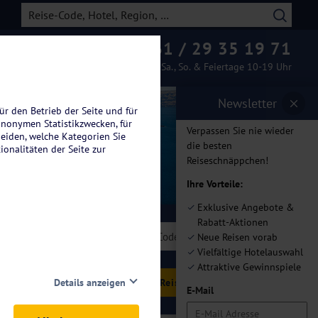
0261 / 29 35 19 71
Beratung & Buchung
Mo.-Fr. 08-19 Uhr / Sa., So. & Feiertage 10-19 Uhr
Newsletter
ür den Betrieb der Seite und für
anonymen Statistikzwecken, für
Verpassen Sie nie wieder
heiden, welche Kategorien Sie
die besten
ionalitäten der Seite zur
Reiseschnäppchen!
Ihre Vorteile:
Exklusive Angebote &
Rabatt-Aktionen
len
Neue Reisen vorab
Vielfältige Hotelauswahl
Attraktive Gewinnspiele
hlen
Details anzeigen
E-Mail