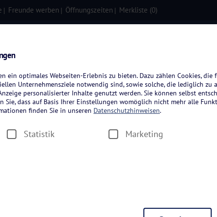
e
Freunde werben
Öffnungszeiten
Merkliste (
0
)
isen
Kreuzfahrten
Flugreisen
ungen
 ein optimales Webseiten-Erlebnis zu bieten. Dazu zählen Cookies, die f
ellen Unternehmensziele notwendig sind, sowie solche, die lediglich zu 
nzeige personalisierter Inhalte genutzt werden. Sie können selbst entsc
n Sie, dass auf Basis Ihrer Einstellungen womöglich nicht mehr alle Funkt
rmationen finden Sie in unseren
Datenschutzhinweisen
.
Statistik
Marketing