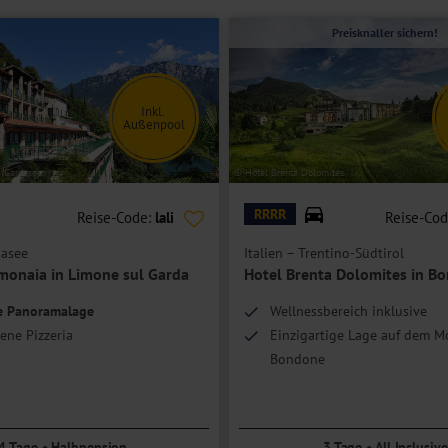
Preisknaller sichern!
ngerichtet und bieten zusätzlich Platz für eine weitere Person.
er einen separaten Wohnbereich mit Kachelofen und bietet Platz für
Inkl.
Außenpool
 Gardasee
© Hotel Brenta Dolomites
RRRR
Reise-Code:
lali
Reise-Co
dasee
Italien – Trentino-Südtirol
imonaia in Limone sul Garda
Hotel Brenta Dolomites in B
he Panoramalage
Wellnessbereich inklusive
ene Pizzeria
Einzigartige Lage auf dem M
Bondone
1 x Weinprobe & 1 x Grappa-
4 Tage • Halbpension
3 Tage • All Inclusive