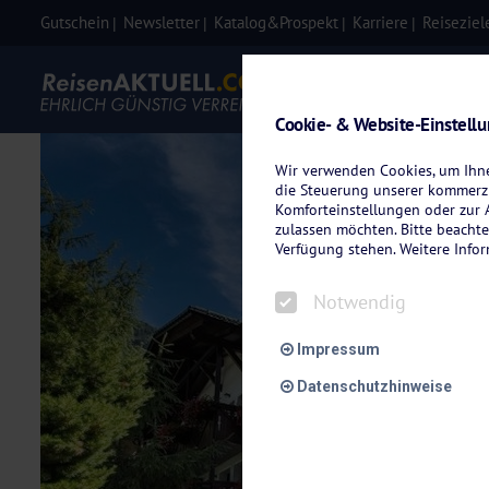
Gutschein
Newsletter
Katalog&Prospekt
Karriere
Reiseziel
Eigenanre
Cookie- & Website-Einstell
Wir verwenden Cookies, um Ihnen
die Steuerung unserer kommerzi
Komforteinstellungen oder zur A
zulassen möchten. Bitte beachte
Verfügung stehen. Weitere Info
Notwendig
Impressum
Datenschutzhinweise