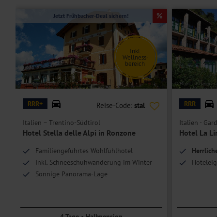
Balkon.
Jetzt Frühbucher-Deal sichern!
Die
Doppelzimmer Azzurrite
sind bei gleicher Ausstattung modern ei
Die
Junior Suite Dolomite
ist geräumiger und verfügt zusätzlich üb
Inkl.
insgesamt 4 Personen.
Wellness-
bereich
Hoteleinrichtungen und Zimmerausstattung teilweise gegen Gebühr.
© Hotel Stella delle Alpi
© Hotel La Limonaia
RRR+
RRR
Reise-Code:
stal
Italien – Trentino-Südtirol
Italien - Gar
Hotel Stella delle Alpi in Ronzone
Hotel La L
Familiengeführtes Wohlfühlhotel
Herrlic
Inkl. Schneeschuhwanderung im Winter
Hoteleig
Sonnige Panorama-Lage
4 Tage • Halbpension