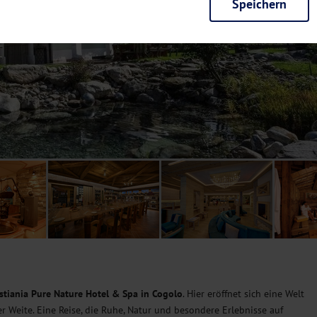
Speichern
rieb der Seite unbedingt notwendig und ermöglichen beispielsweise siche
en wir mit dieser Art von Cookies ebenfalls erkennen, ob Sie in Ihrem Pr
e bei einem erneuten Besuch unserer Seite schneller zur Verfügung zu st
seite weiter zu verbessern, erfassen wir anonymisierte Daten für Statis
ielsweise die Besucherzahlen und den Effekt bestimmter Seiten unseres 
nutzen hierfür Dienste von Google und Facebook. Durch diese Dienste kan
bsite erfassten Daten, kommen. Weitere Hinweise zu der Verarbeitung Ihr
nen Ihre Einwilligung jederzeit in den
Cookie-Einstellungen
widerrufen.
m Ihnen personalisierte Inhalte, passend zu Ihren Interessen anzuzeigen.
stiania Pure Nature Hotel & Spa in Cogolo
. Hier eröffnet sich eine Welt
r Weite. Eine Reise, die Ruhe, Natur und besondere Erlebnisse auf