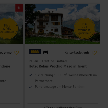
Inkl.
Blick
25 €
auf die
Wellness-
Dolomiten
gutschein
© Hotel Relais Vecchio Maso
© A
RRRR
de:
brmo
Reise-Code:
vetr
Italien – Trentino-Südtirol
I
ondone
Hotel Relais Vecchio Maso in Trient
1 x Nutzung 1.000 m² Wellnessbereich im
onte
Partnerhotel
Panoramalage am Monte Bondone
Tasting
Trentino genießen
4 Tage • Halbpension Plus