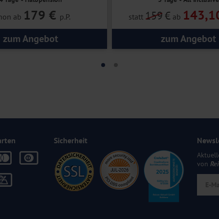
179 €
143,1
159
€
hon ab
p.P.
statt
ab
zum Angebot
zum Angebot
arten
Sicherheit
Newsl
Aktuell
von
Re