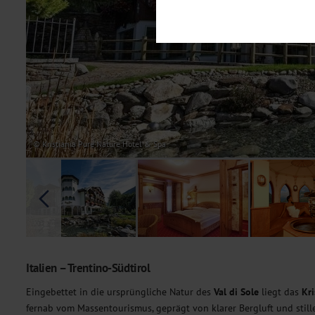
Notwendig
Diese Cookies sind für den Bet
Funktionalitäten. Außerdem könn
möchten, um Ihnen unsere Dienst
Statistik
Um unser Angebot und unsere Web
dieser Cookies können wir beisp
unsere Inhalte optimieren. Wir 
Übermittlung, der auf unsere We
Datenschutzhinweisen
. Sie kön
© Kristiania Pure Nature Hotel & Spa
Marketing
Diese Cookies werden genutzt, u
Italien – Trentino-Südtirol
Eingebettet in die ursprüngliche Natur des
Val di Sole
liegt das
Kri
fernab vom Massentourismus, geprägt von klarer Bergluft und stille