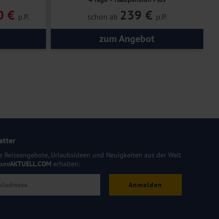
0 €
239 €
p.P.
schon ab
p.P.
zum Angebot
etter
e Reiseangebote, Urlaubsideen und Neuigkeiten aus der Welt
isen
AKTUELL.COM
erhalten:
Anmelden