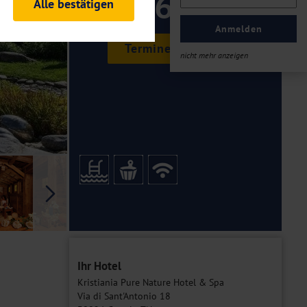
269 ,-
Alle bestätigen
rheitsrelevante
ofil eingeloggt bleiben
Anmelden
ellen.
Termine & Preise
nicht mehr anzeigen
tiken und Analysen. Mithilfe
Web-Auftritts ermitteln und
n es zu einer Drittlands
er Daten finden Sie in unseren
Galerie
Ihr Hotel
Kristiania Pure Nature Hotel & Spa
Via di Sant'Antonio 18