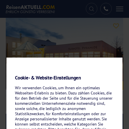
Tog
nav
Cookie- & Website-Einstellungen
Galerie
© Kurhotel Pyramide Sibyllenbad
Wir verwenden Cookies, um Ihnen ein optimales
Webseiten-Erlebnis zu bieten. Dazu zählen Cookies, die
für den Betrieb der Seite und für die Steuerung unserer
kommerziellen Unternehmensziele notwendig sind,
sowie solche, die lediglich zu anonymen
Statistikzwecken, für Komforteinstellungen oder zur
Anzeige personalisierter Inhalte genutzt werden. Sie
Reise-Code:
kusi
RRR
können selbst entscheiden, welche Kategorien Sie