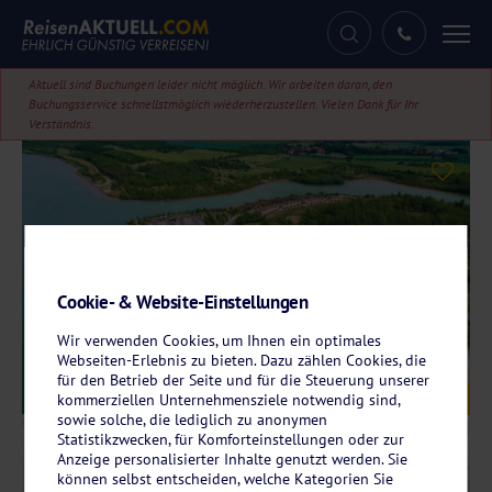
Tog
nav
Aktuell sind Buchungen leider nicht möglich. Wir arbeiten daran, den
Buchungsservice schnellstmöglich wiederherzustellen. Vielen Dank für Ihr
Verständnis.
Cookie- & Website-Einstellungen
Wir verwenden Cookies, um Ihnen ein optimales
Webseiten-Erlebnis zu bieten. Dazu zählen Cookies, die
für den Betrieb der Seite und für die Steuerung unserer
Galerie
© LAGOVIDA – Das Ferienresort am Störmthaler See
kommerziellen Unternehmensziele notwendig sind,
sowie solche, die lediglich zu anonymen
Statistikzwecken, für Komforteinstellungen oder zur
Anzeige personalisierter Inhalte genutzt werden. Sie
können selbst entscheiden, welche Kategorien Sie