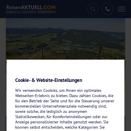
Tog
nav
Cookie- & Website-Einstellungen
Galerie
© Tobias Arhelger – fotolia.com
Wir verwenden Cookies, um Ihnen ein optimales
Webseiten-Erlebnis zu bieten. Dazu zählen Cookies, die
für den Betrieb der Seite und für die Steuerung unserer
kommerziellen Unternehmensziele notwendig sind,
sowie solche, die lediglich zu anonymen
Statistikzwecken, für Komforteinstellungen oder zur
Anzeige personalisierter Inhalte genutzt werden. Sie
Reise-Code:
wina
RRR
können selbst entscheiden, welche Kategorien Sie