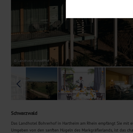
Notwendig
Diese Cookies sind für den Bet
Funktionalitäten. Außerdem könn
möchten, um Ihnen unsere Dienst
Statistik
Um unser Angebot und unsere Web
dieser Cookies können wir beisp
unsere Inhalte optimieren. Wir 
Übermittlung, der auf unsere We
Datenschutzhinweisen
. Sie kön
© Landhotel Bohrerhof
Marketing
Diese Cookies werden genutzt, u
Schwarzwald
Das Landhotel Bohrerhof in Hartheim am Rhein empfängt Sie mit e
Umgeben von den sanften Hügeln des Markgräflerlands, ist das ch