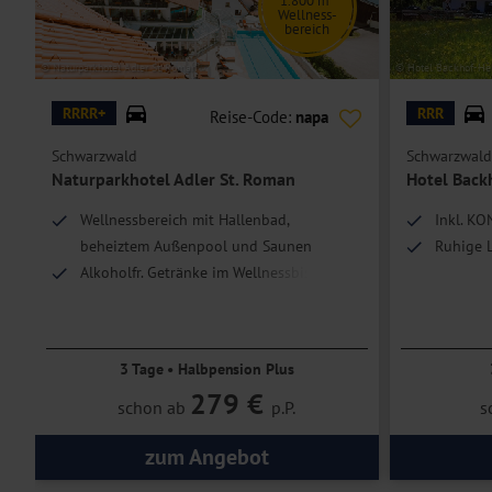
1.800 m²
Wellness-
Hoteleinrichtungen und Zimmerausstattung teilweise gegen Gebühr.
bereich
© Naturparkhotel Adler St. Roman
© Hotel Backhof-He
RRRR+
RRR
Reise-Code:
napa
Schwarzwald
Schwarzwald
Naturparkhotel Adler St. Roman
Hotel Back
Wellnessbereich mit Hallenbad,
Inkl. KO
beheiztem Außenpool und Saunen
Ruhige 
Alkoholfr. Getränke im Wellnessbistro
inkl.
Umfangreiches Aktivprogramm
3 Tage • Halbpension Plus
279 €
schon ab
p.P.
s
zum Angebot