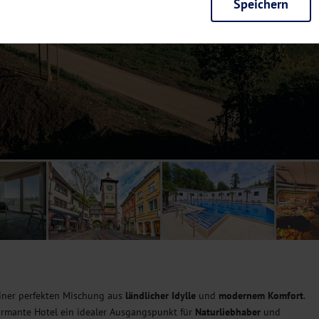
Speichern
rieb der Seite unbedingt notwendig und ermöglichen beispielsweise siche
en wir mit dieser Art von Cookies ebenfalls erkennen, ob Sie in Ihrem Pr
e bei einem erneuten Besuch unserer Seite schneller zur Verfügung zu st
seite weiter zu verbessern, erfassen wir anonymisierte Daten für Statis
ielsweise die Besucherzahlen und den Effekt bestimmter Seiten unseres 
nutzen hierfür Dienste von Google und Facebook. Durch diese Dienste kan
bsite erfassten Daten, kommen. Weitere Hinweise zu der Verarbeitung Ihr
nen Ihre Einwilligung jederzeit in den
Cookie-Einstellungen
widerrufen.
m Ihnen personalisierte Inhalte, passend zu Ihren Interessen anzuzeigen.
iner perfekten Mischung aus
ländlicher
Idylle
und
modernem
Komfort
.
armante Hotel ein idealer Ausgangspunkt für
Naturliebhaber
und