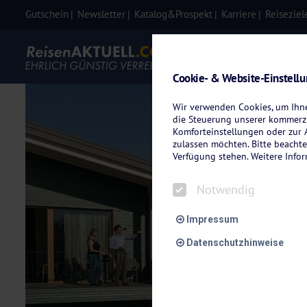
Gutschein
Newsletter
Katalog&Prospekt
Karriere
Reiseziel
Eigenanre
Cookie- & Website-Einstell
Wir verwenden Cookies, um Ihnen
die Steuerung unserer kommerzi
Komforteinstellungen oder zur A
zulassen möchten. Bitte beachte
Verfügung stehen. Weitere Info
Notwendig
Impressum
Datenschutzhinweise