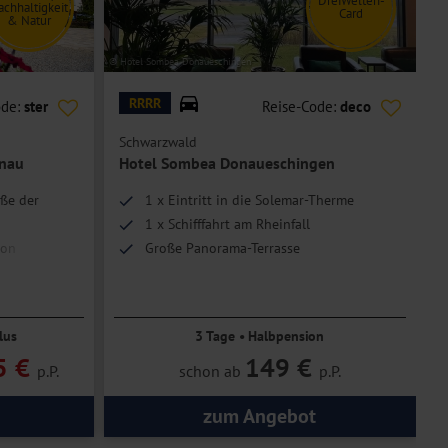
DreiWelten-
achhaltigkeit
Card
& Natur
© Hotel Sombea Donaueschingen
© H
RRRR
ode:
ster
Reise-Code:
deco
Schwarzwald
tnau
Hotel Sombea Donaueschingen
ße der
1 x Eintritt in die Solemar-Therme
1 x Schifffahrt am Rheinfall
ion
Große Panorama-Terrasse
hhaltigkeit
lus
3 Tage • Halbpension
5 €
149 €
p.P.
schon ab
p.P.
zum Angebot