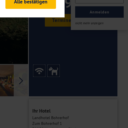
199 ,-
Alle bestätigen
rheitsrelevante
ofil eingeloggt bleiben
Anmelden
ellen.
Termine & Preise
nicht mehr anzeigen
tiken und Analysen. Mithilfe
Web-Auftritts ermitteln und
n es zu einer Drittlands
er Daten finden Sie in unseren
Galerie
Ihr Hotel
Landhotel Bohrerhof
Zum Bohrerhof 1