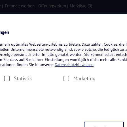
e
Freunde werben
Öffnungszeiten
Merkliste (
0
)
isen
Kreuzfahrten
Flugreisen
ungen
 ein optimales Webseiten-Erlebnis zu bieten. Dazu zählen Cookies, die f
ellen Unternehmensziele notwendig sind, sowie solche, die lediglich zu 
nzeige personalisierter Inhalte genutzt werden. Sie können selbst entsc
n Sie, dass auf Basis Ihrer Einstellungen womöglich nicht mehr alle Funkt
rmationen finden Sie in unseren
Datenschutzhinweisen
.
Statistik
Marketing