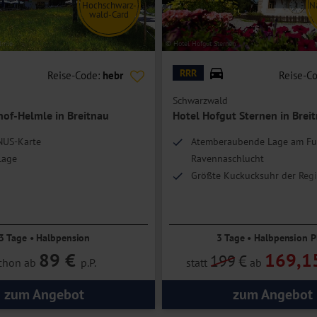
Hochschwarz-
N
wald-Card
lmle
© Hotel Hofgut Sternen
RRR
Reise-Code:
hebr
Reise-C
Schwarzwald
hof-Helmle in Breitnau
Hotel Hofgut Sternen in Brei
NUS-Karte
Atemberaubende Lage am Fu
Lage
Ravennaschlucht
Größte Kuckucksuhr der Reg
Tradition, Handwerk und Nac
3 Tage • Halbpension
3 Tage • Halbpension P
89 €
169,1
199
€
chon ab
p.P.
statt
ab
zum Angebot
zum Angebot