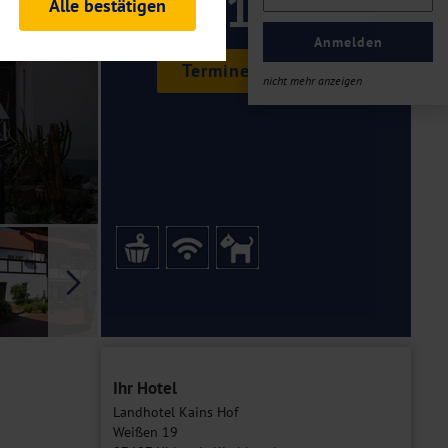
119 ,-
Alle bestätigen
rheitsrelevante
ofil eingeloggt bleiben
Anmelden
ellen.
Termine & Preise
nicht mehr anzeigen
tiken und Analysen. Mithilfe
Web-Auftritts ermitteln und
n es zu einer Drittlands
er Daten finden Sie in unseren
Galerie
Ihr Hotel
Landhotel Kains Hof
Weißen 19