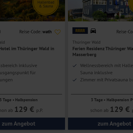
Hallenbad
& Sauna
 stock.adobe.com
© Ferien Residenz Thüringer Wald
RRRR
Reise-Code:
wath
Reise-C
ald
Thüringer Wald
tel im Thüringer Wald in
Ferien Residenz Thüringer Wa
Masserberg
sbereich inklusive
Wellnessbereich mit Hall
Ausgangspunkt für
Sauna inklusive
ungen
Zimmer mit Privatsauna b
3 Tage • Halbpension
3 Tage • Halbpension P
129 €
129 €
hon ab
p.P.
schon ab
zum Angebot
zum Angebot