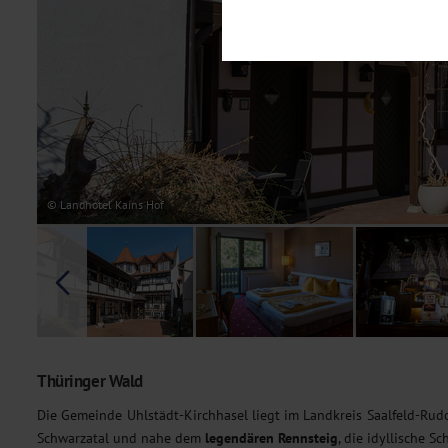
Notwendig
Diese Cookies sind für den Bet
Funktionalitäten. Außerdem könn
möchten, um Ihnen unsere Dienst
Statistik
Um unser Angebot und unsere Web
dieser Cookies können wir beisp
unsere Inhalte optimieren. Wir 
Übermittlung, der auf unsere We
Datenschutzhinweisen
. Sie kön
© Landhotel Kains Hof
Marketing
Diese Cookies werden genutzt, u
Thüringer Wald
Die Gemeinde Uhlstädt-Kirchhasel liegt im Landkreis Saalfeld-Rud
Schwarzatal und nahe dem
legendären Rennsteig
, die idyllische S