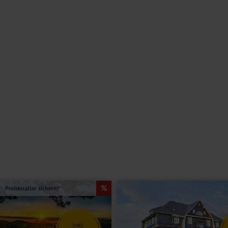
g mit dem Frühstück.
aupthaus entfernt. Lassen Sie sich während Ihres Aufenthalts
garten als auch eine Bar bereit. Freuen Sie sich außerdem auf eine
emeinen nicht geeignet. Bitte kontaktieren Sie im Zweifel unser
er getrennten Betten, Bad oder Dusche/WC, Föhn, TV, Telefon, teilweise
ung im Haupthaus.
Preisknaller sichern!
Inkl.