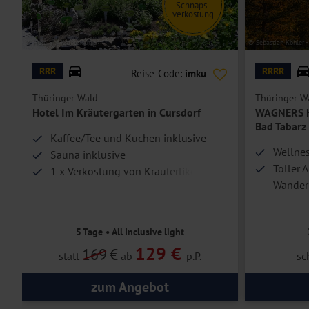
Schnaps-
verkostung
© Hotel Im Kräutergarten
© Sebastian Köhler -
RRR
RRRR
Reise-Code:
imku
Thüringer Wald
Thüringer W
Hotel Im Kräutergarten in Cursdorf
WAGNERS Ho
Bad Tabarz
Kaffee/Tee und Kuchen inklusive
Wellnes
Sauna inklusive
Toller 
1 x Verkostung von Kräuterlikören
Wander
5 Tage • All Inclusive light
129 €
169
€
statt
ab
p.P.
sc
zum Angebot