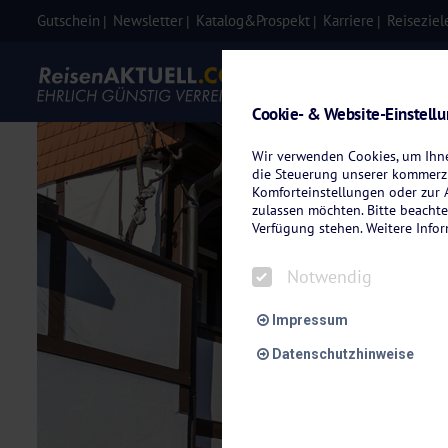
Gutschein
Newsletter
Katalog&Prospekt
Karriere
Reiseziel
Eigenanre
Cookie- & Website-Einstell
Wir verwenden Cookies, um Ihnen
die Steuerung unserer kommerzi
Komforteinstellungen oder zur A
zulassen möchten. Bitte beachte
Verfügung stehen. Weitere Info
Notwendig
Impressum
Datenschutzhinweise