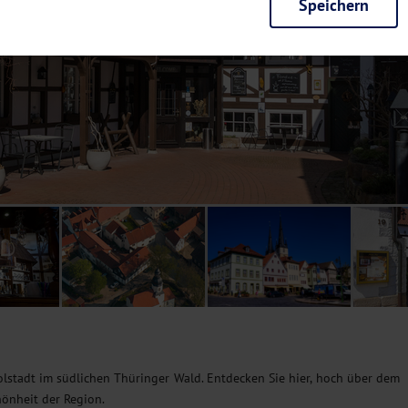
Speichern
rieb der Seite unbedingt notwendig und ermöglichen beispielsweise siche
en wir mit dieser Art von Cookies ebenfalls erkennen, ob Sie in Ihrem Pr
e bei einem erneuten Besuch unserer Seite schneller zur Verfügung zu st
seite weiter zu verbessern, erfassen wir anonymisierte Daten für Statis
ielsweise die Besucherzahlen und den Effekt bestimmter Seiten unseres 
nutzen hierfür Dienste von Google und Facebook. Durch diese Dienste kan
bsite erfassten Daten, kommen. Weitere Hinweise zu der Verarbeitung Ihr
nen Ihre Einwilligung jederzeit in den
Cookie-Einstellungen
widerrufen.
m Ihnen personalisierte Inhalte, passend zu Ihren Interessen anzuzeigen.
olstadt im südlichen Thüringer Wald. Entdecken Sie hier, hoch über dem
chönheit der Region.