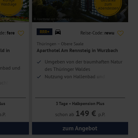
Ruhige
Getränke
Waldlage
zum
Abendessen
© Aparthotel Am Rennsteig
© L
RRR+
ode:
fere
Reise-Code:
rewu
Thüringen – Obere Saale
T
ld in
Aparthotel Am Rennsteig in Wurzbach
Umgeben von der traumhaften Natur
enbad und
des Thüringer Waldes
Nutzung von Hallenbad und
uchbar
Außenpool
lus
3 Tage • Halbpension Plus
149 €
p.P.
schon ab
p.P.
zum Angebot