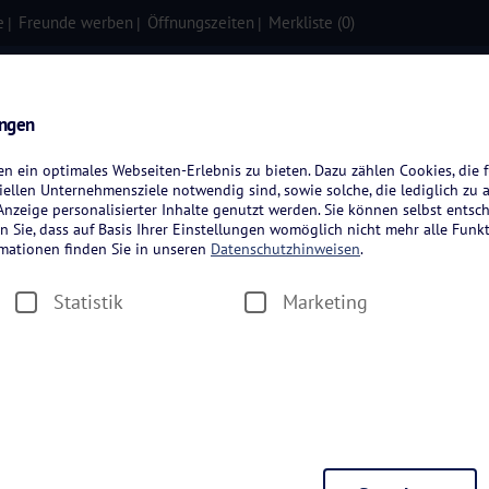
e
Freunde werben
Öffnungszeiten
Merkliste (
0
)
isen
Kreuzfahrten
Flugreisen
ungen
 ein optimales Webseiten-Erlebnis zu bieten. Dazu zählen Cookies, die f
ellen Unternehmensziele notwendig sind, sowie solche, die lediglich zu 
nzeige personalisierter Inhalte genutzt werden. Sie können selbst entsc
n Sie, dass auf Basis Ihrer Einstellungen womöglich nicht mehr alle Funkt
rmationen finden Sie in unseren
Datenschutzhinweisen
.
Statistik
Marketing