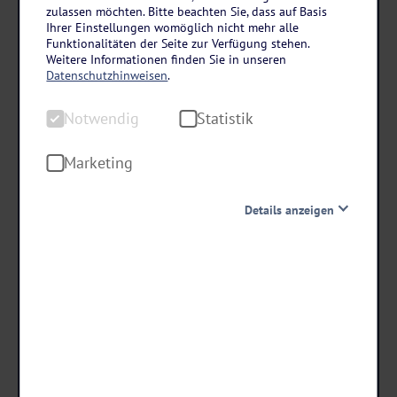
Ostsee – Rügen
zulassen möchten. Bitte beachten Sie, dass auf Basis
Landhotel Kastanienallee in Putbus
Ihrer Einstellungen womöglich nicht mehr alle
Funktionalitäten der Seite zur Verfügung stehen.
3 Tage • Halbpension
Weitere Informationen finden Sie in unseren
Datenschutzhinweisen
.
Hallenbad inklusive
Kostenfreies Zimmerupgrade (nach Verfügbarkeit)
Notwendig
Statistik
10.000 m² große Gartenanlage
Marketing
119
,-
statt ab €
Details anzeigen
99 ,-
ab €
Notwendig
Diese Cookies sind für den Betrieb der Seite unbedingt
notwendig und ermöglichen beispielsweise
Termine & Preise
sicherheitsrelevante Funktionalitäten. Außerdem
können wir mit dieser Art von Cookies ebenfalls
erkennen, ob Sie in Ihrem Profil eingeloggt bleiben
möchten, um Ihnen unsere Dienste bei einem erneuten
Besuch unserer Seite schneller zur Verfügung zu stellen.