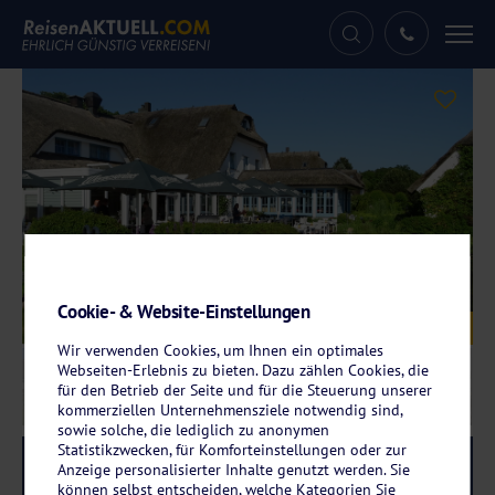
Tog
nav
Cookie- & Website-Einstellungen
Galerie
© Landhotel Kastanienallee
Wir verwenden Cookies, um Ihnen ein optimales
Webseiten-Erlebnis zu bieten. Dazu zählen Cookies, die
für den Betrieb der Seite und für die Steuerung unserer
kommerziellen Unternehmensziele notwendig sind,
sowie solche, die lediglich zu anonymen
Statistikzwecken, für Komforteinstellungen oder zur
Reise-Code:
puka
RRRR
Anzeige personalisierter Inhalte genutzt werden. Sie
können selbst entscheiden, welche Kategorien Sie