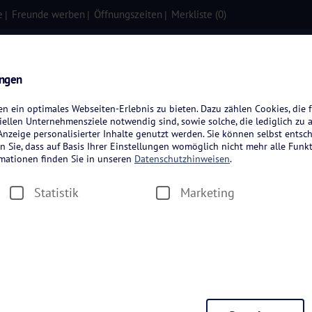
e
Freunde werben
Öffnungszeiten
Merkliste (
0
)
isen
Kreuzfahrten
Flugreisen
ungen
 ein optimales Webseiten-Erlebnis zu bieten. Dazu zählen Cookies, die f
ellen Unternehmensziele notwendig sind, sowie solche, die lediglich zu 
nzeige personalisierter Inhalte genutzt werden. Sie können selbst entsc
n Sie, dass auf Basis Ihrer Einstellungen womöglich nicht mehr alle Funkt
rmationen finden Sie in unseren
Datenschutzhinweisen
.
Statistik
Marketing