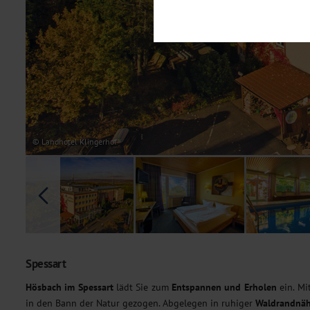
Notwendig
Diese Cookies sind für den Bet
Funktionalitäten. Außerdem könn
möchten, um Ihnen unsere Dienst
Statistik
Um unser Angebot und unsere Web
dieser Cookies können wir beisp
unsere Inhalte optimieren. Wir 
Übermittlung, der auf unsere We
Datenschutzhinweisen
. Sie kön
© Landhotel Klingerhof
Marketing
Diese Cookies werden genutzt, u
Spessart
Hösbach im Spessart
lädt Sie zum
Entspannen und Erholen
ein. Mi
in den Bann der Natur gezogen. Abgelegen in ruhiger
Waldrandnä