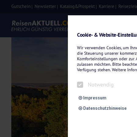
Gutschein
Newsletter
Katalog&Prospekt
Karriere
Reiseziel
Eigenanre
Cookie- & Website-Einstell
Wir verwenden Cookies, um Ihnen
die Steuerung unserer kommerzi
Komforteinstellungen oder zur A
zulassen möchten. Bitte beachte
Verfügung stehen. Weitere Info
Notwendig
Impressum
Datenschutzhinweise