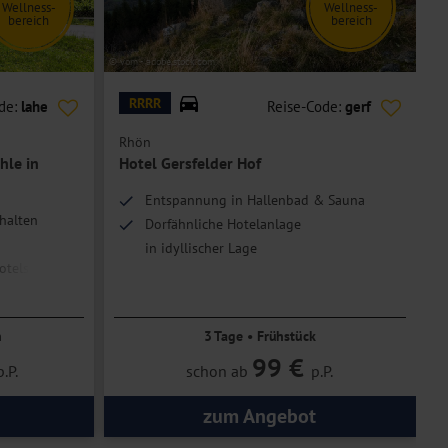
Wellness-
Wellness-
bereich
bereich
© vom - adobe.stock.com
© L
RRRR
de:
lahe
Reise-Code:
gerf
Rhön
S
hle in
Hotel Gersfelder Hof
Entspannung in Hallenbad & Sauna
halten
Dorfähnliche Hotelanlage
in idyllischer Lage
otels
n
3 Tage • Frühstück
99 €
p.P.
schon ab
p.P.
zum Angebot