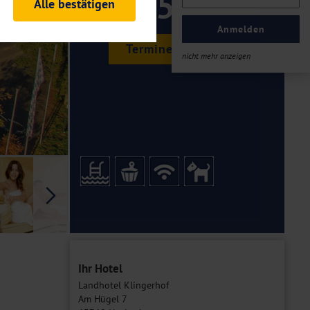
159 ,-
Alle bestätigen
rheitsrelevante
ofil eingeloggt bleiben
Anmelden
ellen.
Termine & Preise
nicht mehr anzeigen
tiken und Analysen. Mithilfe
Web-Auftritts ermitteln und
n es zu einer Drittlands
er Daten finden Sie in unseren
Galerie
Ihr Hotel
Landhotel Klingerhof
Am Hügel 7