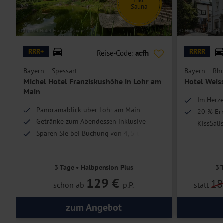
Inkl.
Hoteleinrichtungen und Zimmerausstattung teilweise gegen Gebühr.
Sauna
© Michel Hotel Franziskushöhe
© Hotel Weisses Ha
RRR+
RRRR
Reise-Code:
acfh
Bayern – Spessart
Bayern – Rh
Michel Hotel Franziskushöhe in Lohr am
Hotel Weis
Main
Im Herz
Panoramablick über Lohr am Main
20 % Erm
Getränke zum Abendessen inklusive
KissSali
Sparen Sie bei Buchung von 4, 5 und 7
Nächten!
3 Tage • Halbpension Plus
3 
129 €
18
schon ab
p.P.
statt
zum Angebot