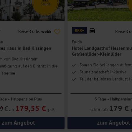
Inkl.
Sauna
us
© Hotel Landgasthof Hessenmühle
RRR+
Reise-Code:
webk
Reise-Co
ön
Fulda
ses Haus in Bad Kissingen
Hotel Landgasthof Hessenmü
Großenlüder-Kleinlüder
en von Bad Kissingen
Sparen Sie bei langen Aufent
äßigung auf den Eintritt in die
Saunalandschaft inklusive
s Therme
Teil der beliebten Landlust H
Tage • Halbpension Plus
3 Tage • Halbpensio
179,55 €
179 €
9
€
ab
p.P.
schon ab
zum Angebot
zum Angebot