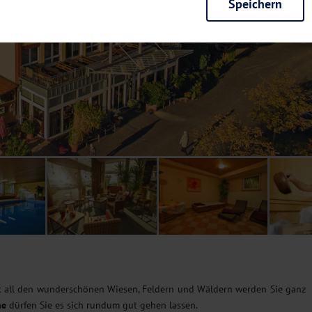
Speichern
rieb der Seite unbedingt notwendig und ermöglichen beispielsweise siche
en wir mit dieser Art von Cookies ebenfalls erkennen, ob Sie in Ihrem Pr
e bei einem erneuten Besuch unserer Seite schneller zur Verfügung zu st
seite weiter zu verbessern, erfassen wir anonymisierte Daten für Statis
ielsweise die Besucherzahlen und den Effekt bestimmter Seiten unseres 
nutzen hierfür Dienste von Google und Facebook. Durch diese Dienste kan
bsite erfassten Daten, kommen. Weitere Hinweise zu der Verarbeitung Ihr
nen Ihre Einwilligung jederzeit in den
Cookie-Einstellungen
widerrufen.
m Ihnen personalisierte Inhalte, passend zu Ihren Interessen anzuzeigen.
t all den wunderschönen Wiesen, Feldern und Wäldern werden Sie ganz
he
dürfen Sie es sich rundum gut gehen lassen.