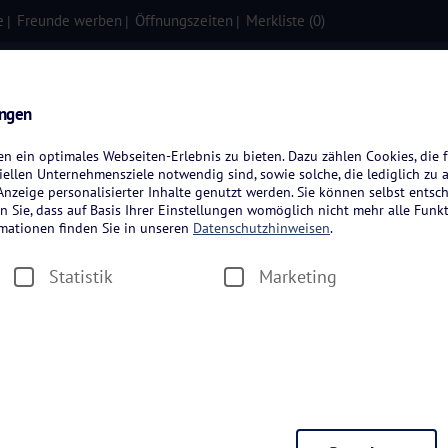
e
Freunde werben
Öffnungszeiten
Merkliste (
0
)
isen
Kreuzfahrten
Flugreisen
ungen
 ein optimales Webseiten-Erlebnis zu bieten. Dazu zählen Cookies, die f
ellen Unternehmensziele notwendig sind, sowie solche, die lediglich zu 
nzeige personalisierter Inhalte genutzt werden. Sie können selbst entsc
n Sie, dass auf Basis Ihrer Einstellungen womöglich nicht mehr alle Funkt
rmationen finden Sie in unseren
Datenschutzhinweisen
.
Statistik
Marketing