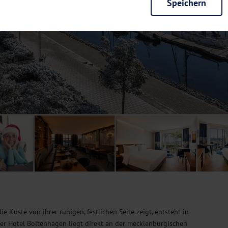
Speichern
rieb der Seite unbedingt notwendig und ermöglichen beispielsweise siche
en wir mit dieser Art von Cookies ebenfalls erkennen, ob Sie in Ihrem Pr
e bei einem erneuten Besuch unserer Seite schneller zur Verfügung zu st
seite weiter zu verbessern, erfassen wir anonymisierte Daten für Statis
ielsweise die Besucherzahlen und den Effekt bestimmter Seiten unseres 
nutzen hierfür Dienste von Google und Facebook. Durch diese Dienste kan
bsite erfassten Daten, kommen. Weitere Hinweise zu der Verarbeitung Ihr
nen Ihre Einwilligung jederzeit in den
Cookie-Einstellungen
widerrufen.
m Ihnen personalisierte Inhalte, passend zu Ihren Interessen anzuzeigen.
e Küste von ihrer ruhigen, festlichen Seite zeigt, entsteht in
r Hotel Boltenhagen liegt direkt an der mecklenburgischen