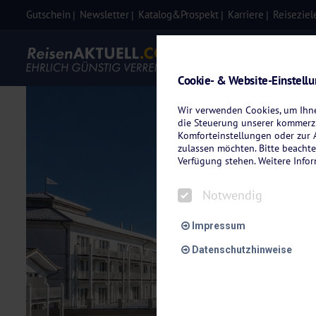
Gutschein
Newsletter
Katalog&Prospekt
Karriere
Reiseziel
Eigenanre
Cookie- & Website-Einstell
Wir verwenden Cookies, um Ihnen
die Steuerung unserer kommerzi
Komforteinstellungen oder zur A
zulassen möchten. Bitte beachte
Verfügung stehen. Weitere Info
Notwendig
Impressum
Datenschutzhinweise