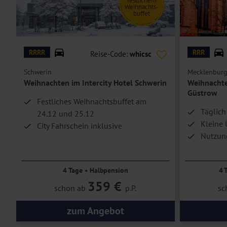
f
estlichem
Bad oder Dusche/WC, Föhn, Safe, TV, Telefon und Terrasse.
Weihnachts-
buffet
Die Zimmer der Kategorie
Doppelzimmer Meerblick
befinden sich 
einen Balkon mit Blick auf das Meer sowie einen Kaffee- und Teezub
© Intercity Hotel Schwerin
© Sina Ettmer - stoc
Die
Einzelzimmer
sind Doppelzimmer Standard bzw. Meerblick zur 
RRRR
RRR
Reise-Code:
whicsc
Hoteleinrichtungen und Zimmerausstattung teilweise gegen Gebühr.
Schwerin
Mecklenburg
Weihnachten im Intercity Hotel Schwerin
Weihnachte
Güstrow
Festliches Weihnachtsbuffet am
Täglich
24.12 und 25.12
Kleine 
City Fahrschein inklusive
Nutzun
Zentrale Lage
4 Tage • Halbpension
4 
359 €
schon ab
p.P.
sc
zum Angebot