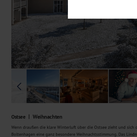
Notwendig
Diese Cookies sind für den Bet
Funktionalitäten. Außerdem könn
möchten, um Ihnen unsere Dienst
Statistik
Um unser Angebot und unsere Web
dieser Cookies können wir beisp
unsere Inhalte optimieren. Wir 
Übermittlung, der auf unsere We
Datenschutzhinweisen
. Sie kön
© Lindner Hotel Boltenhagen
Marketing
Diese Cookies werden genutzt, u
Weihnachten
Ostsee
Wenn draußen die klare Winterluft über die Ostsee zieht und sich di
Boltenhagen eine ganz besondere Weihnachtsstimmung. Das Lindne