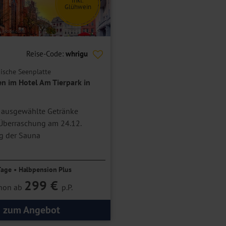
Inkl.
Glühwein
auf den oberen Etagen und verfügen bei gleicher Ausstattung über
ereiter.
k.adobe.com
Einzelbelegung.
Reise-Code:
whrigu
ische Seenplatte
n im Hotel Am Tierpark in
 ausgewählte Getränke
Überraschung am 24.12.
g der Sauna
Tage • Halbpension Plus
299 €
hon ab
p.P.
zum Angebot