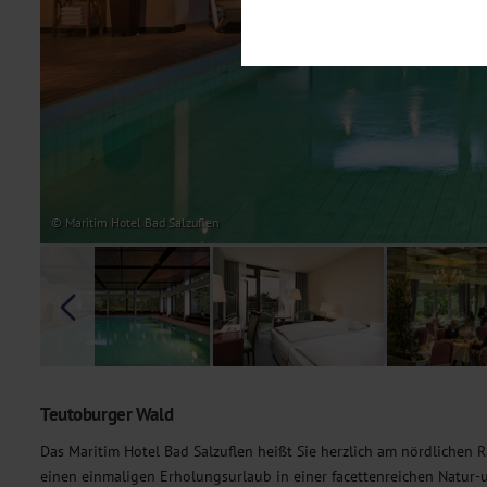
Notwendig
Diese Cookies sind für den Bet
Funktionalitäten. Außerdem könn
möchten, um Ihnen unsere Dienst
Statistik
Um unser Angebot und unsere Web
dieser Cookies können wir beisp
unsere Inhalte optimieren. Wir 
Übermittlung, der auf unsere We
Datenschutzhinweisen
. Sie kön
© Maritim Hotel Bad Salzuflen
Marketing
Diese Cookies werden genutzt, u
Teutoburger Wald
Das Maritim Hotel Bad Salzuflen heißt Sie herzlich am nördlichen
einen einmaligen Erholungsurlaub in einer facettenreichen Natur-u