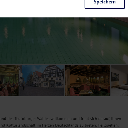
Speichern
rieb der Seite unbedingt notwendig und ermöglichen beispielsweise siche
en wir mit dieser Art von Cookies ebenfalls erkennen, ob Sie in Ihrem Pr
e bei einem erneuten Besuch unserer Seite schneller zur Verfügung zu st
seite weiter zu verbessern, erfassen wir anonymisierte Daten für Statis
ielsweise die Besucherzahlen und den Effekt bestimmter Seiten unseres 
nutzen hierfür Dienste von Google und Facebook. Durch diese Dienste kan
bsite erfassten Daten, kommen. Weitere Hinweise zu der Verarbeitung Ihr
nen Ihre Einwilligung jederzeit in den
Cookie-Einstellungen
widerrufen.
m Ihnen personalisierte Inhalte, passend zu Ihren Interessen anzuzeigen.
 Rand des Teutoburger Waldes willkommen und freut sich darauf, Ihnen
nd Kulturlandschaft im Herzen Deutschlands zu bieten. Heilquellen,