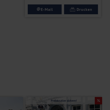
@
E-Mail
Drucken
Preisknaller sichern!