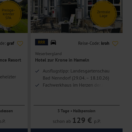
Preisge-
Zentrale
krönter
Lage
SPA
© Hotel zur Krone
© C
RRR
ode:
graf
Reise-Code:
kroh
Weserbergland
T
ance Resort
Hotel zur Krone in Hameln
Ausflugstipp: Landesgartenschau
eheizter
Bad Nenndorf (29.04. – 18.10.26)
Fachwerkhaus im Herzen der Altstadt
Direkter Zugang zur Fußgängerzone
ndessen
3 Tage • Halbpension
129 €
p.P.
schon ab
p.P.