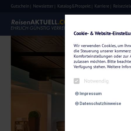
Gutschein
Newsletter
Katalog&Prospekt
Karriere
Reiseziel
Eigenanre
Cookie- & Website-Einstell
Wir verwenden Cookies, um Ihnen
die Steuerung unserer kommerzi
Komforteinstellungen oder zur A
zulassen möchten. Bitte beachte
Verfügung stehen. Weitere Info
Notwendig
Impressum
Datenschutzhinweise