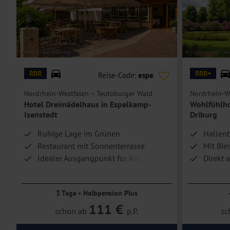
Hoteleinrichtungen und Zimmerausstattung teilweise gegen Gebühr.
© Hotel Dreimädelhaus
© clousunbilder - st
RRR
RRR+
Reise-Code:
espe
Nordrhein-Westfalen – Teutoburger Wald
Nordrhein-W
Hotel Dreimädelhaus in Espelkamp-
Wohlfühlho
Isenstedt
Driburg
Ruhige Lage im Grünen
Hallenb
Restaurant mit Sonnenterrasse
Mit Bie
Idealer Ausgangpunkt für Radfahrer
Direkt 
und Wanderer
3 Tage • Halbpension Plus
111 €
schon ab
p.P.
sc