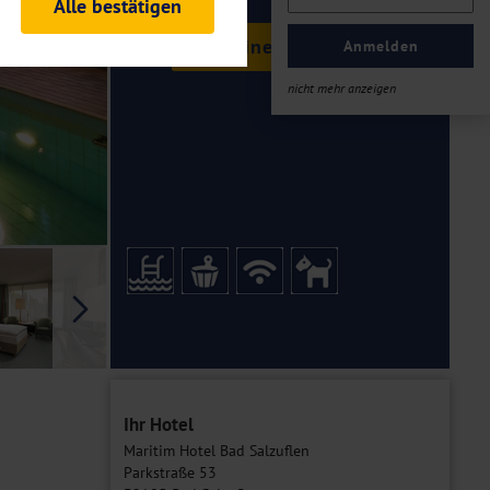
Alle bestätigen
rheitsrelevante
Termine & Preise
ofil eingeloggt bleiben
Anmelden
ellen.
nicht mehr anzeigen
tiken und Analysen. Mithilfe
Web-Auftritts ermitteln und
n es zu einer Drittlands
er Daten finden Sie in unseren
Galerie
Ihr Hotel
Maritim Hotel Bad Salzuflen
Parkstraße 53