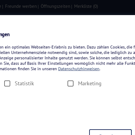
e
Freunde werben
Öffnungszeiten
Merkliste (
0
)
isen
Kreuzfahrten
Flugreisen
ungen
 ein optimales Webseiten-Erlebnis zu bieten. Dazu zählen Cookies, die f
ellen Unternehmensziele notwendig sind, sowie solche, die lediglich zu 
nzeige personalisierter Inhalte genutzt werden. Sie können selbst entsc
n Sie, dass auf Basis Ihrer Einstellungen womöglich nicht mehr alle Funkt
rmationen finden Sie in unseren
Datenschutzhinweisen
.
Statistik
Marketing