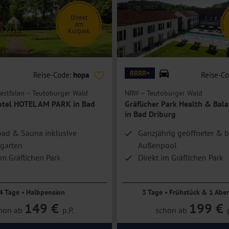
Direkt
am
Kurpark
ock.adobe.com
© Peter Aldag
RRRR+
Reise-Code:
hopa
Reise-C
estfalen – Teutoburger Wald
NRW – Teutoburger Wald
tel HOTEL AM PARK in Bad
Gräflicher Park Health & Bal
in Bad Driburg
ad & Sauna inklusive
Ganzjährig geöffneter & b
rgarten
Außenpool
am Gräflichen Park
Direkt im Gräflichen Park
4 Tage • Halbpension
3 Tage • Frühstück & 1 Abe
149 €
199 €
hon ab
p.P.
schon ab