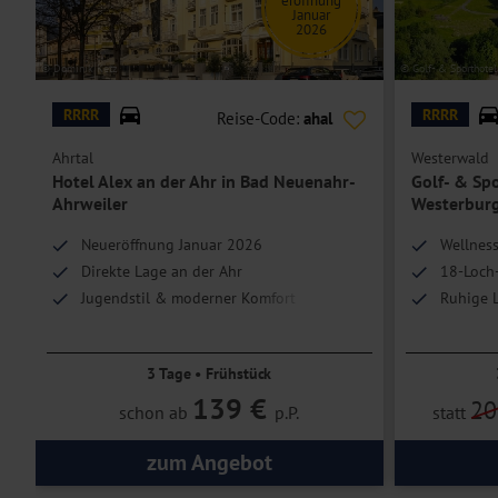
eröffnung
Januar
2026
© Dominik Ketz
© Golf- & Sporthote
RRRR
RRRR
Reise-Code:
ahal
Ahrtal
Westerwald
Hotel Alex an der Ahr in Bad Neuenahr-
Golf- & Sp
Ahrweiler
Westerbur
Neueröffnung Januar 2026
Wellness
Direkte Lage an der Ahr
18-Loch-
Jugendstil & moderner Komfort
Ruhige L
und weit
3 Tage • Frühstück
139 €
20
schon ab
p.P.
statt
zum Angebot