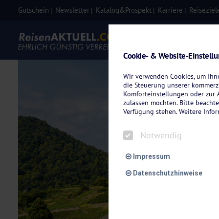
Gutschein
Newsletter
Katalog&Prospekt
Karriere
Reiseziel
Eigenanre
Cookie- & Website-Einstell
Wir verwenden Cookies, um Ihnen
die Steuerung unserer kommerzi
Komforteinstellungen oder zur A
zulassen möchten. Bitte beachte
Verfügung stehen. Weitere Info
Notwendig
Impressum
Datenschutzhinweise