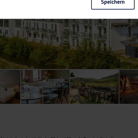
Speichern
rieb der Seite unbedingt notwendig und ermöglichen beispielsweise siche
en wir mit dieser Art von Cookies ebenfalls erkennen, ob Sie in Ihrem Pr
e bei einem erneuten Besuch unserer Seite schneller zur Verfügung zu st
seite weiter zu verbessern, erfassen wir anonymisierte Daten für Statis
ielsweise die Besucherzahlen und den Effekt bestimmter Seiten unseres 
nutzen hierfür Dienste von Google und Facebook. Durch diese Dienste kan
bsite erfassten Daten, kommen. Weitere Hinweise zu der Verarbeitung Ihr
nen Ihre Einwilligung jederzeit in den
Cookie-Einstellungen
widerrufen.
m Ihnen personalisierte Inhalte, passend zu Ihren Interessen anzuzeigen.