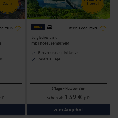
Inkl.
Hauseigene
Sauna
Brauerei
© mitifoto - stock.adobe.com
© H
RRRR
de:
taun
Reise-Code:
mkre
Bergisches Land
W
g
mk | hotel remscheid
Bierverkostung inklusive
us
Zentrale Lage
n
3 Tage • Halbpension
139 €
p.P.
schon ab
p.P.
zum Angebot