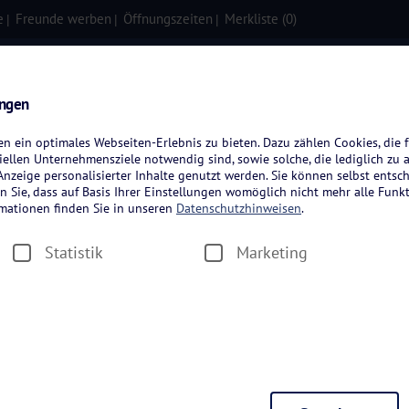
e
Freunde werben
Öffnungszeiten
Merkliste (
0
)
isen
Kreuzfahrten
Flugreisen
ungen
 ein optimales Webseiten-Erlebnis zu bieten. Dazu zählen Cookies, die f
ellen Unternehmensziele notwendig sind, sowie solche, die lediglich zu 
nzeige personalisierter Inhalte genutzt werden. Sie können selbst entsc
n Sie, dass auf Basis Ihrer Einstellungen womöglich nicht mehr alle Funkt
rmationen finden Sie in unseren
Datenschutzhinweisen
.
Statistik
Marketing