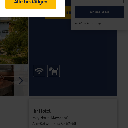
Alle bestätigen
rheitsrelevante
Termine & Preise
ofil eingeloggt bleiben
Anmelden
ellen.
nicht mehr anzeigen
tiken und Analysen. Mithilfe
Web-Auftritts ermitteln und
n es zu einer Drittlands
er Daten finden Sie in unseren
Galerie
Ihr Hotel
May Hotel Mayschoß
Ahr-Rotweinstraße 62-68