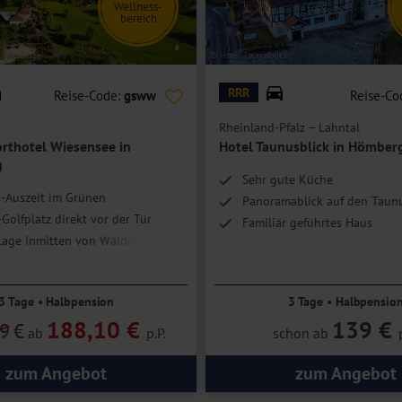
Wellness-
bereich
l Wiesensee
© Hotel Taunusblick
RRR
Reise-Code:
gsww
Reise-Co
Rheinland-Pfalz – Lahntal
orthotel Wiesensee in
Hotel Taunusblick in Hömber
g
Sehr gute Küche
-Auszeit im Grünen
Panoramablick auf den Taun
Golfplatz direkt vor der Tür
Familiär geführtes Haus
age inmitten von Wäldern, Seen
läufiger Natur
3 Tage • Halbpension
3 Tage • Halbpensio
188,10 €
139 €
9
€
ab
p.P.
schon ab
zum Angebot
zum Angebot