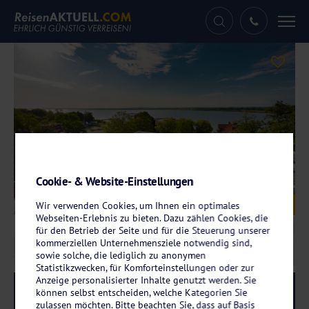
Tog
nav
Cookie- & Website-Einstellungen
Galerie
© Molo Park Aparthotel
Wir verwenden Cookies, um Ihnen ein optimales
Webseiten-Erlebnis zu bieten. Dazu zählen Cookies, die
für den Betrieb der Seite und für die Steuerung unserer
kommerziellen Unternehmensziele notwendig sind,
sowie solche, die lediglich zu anonymen
Statistikzwecken, für Komforteinstellungen oder zur
Anzeige personalisierter Inhalte genutzt werden. Sie
Reise-Code:
molo
RRRR
können selbst entscheiden, welche Kategorien Sie
zulassen möchten. Bitte beachten Sie, dass auf Basis