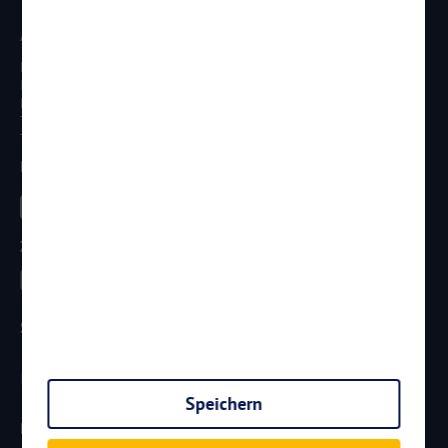
Anschrift
Reisen Aktuell GmbH
In den Weniken 1
D - 56070 Koblenz
Telefon:
0261 / 29 35 19 71
Telefax: 0261 / 29 35 19 102
Besucht uns
Zahlungsarten
Sicherheit
Speichern
Newsletter