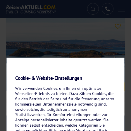
Tog
nav
Cookie- & Website-Einstellungen
Galerie
© markobe – stock.adobe.com
Wir verwenden Cookies, um Ihnen ein optimales
Webseiten-Erlebnis zu bieten. Dazu zählen Cookies, die
für den Betrieb der Seite und für die Steuerung unserer
kommerziellen Unternehmensziele notwendig sind,
sowie solche, die lediglich zu anonymen
Statistikzwecken, für Komforteinstellungen oder zur
Anzeige personalisierter Inhalte genutzt werden. Sie
Reise-Code:
prnf
RRRR
können selbst entscheiden, welche Kategorien Sie
zulassen möchten. Bitte beachten Sie, dass auf Basis