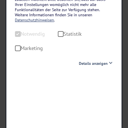
Norwegen ab Hamburg entdecken
Ihrer Einstellungen womöglich nicht mehr alle
MSC Preziosa ab/an Hamburg
Funktionalitäten der Seite zur Verfügung stehen.
Weitere Informationen finden Sie in unseren
8 Tage • All Inclusive
Datenschutzhinweisen
.
- 100 € RABATT
Notwendig
Statistik
bei Buchung bis 15.09.26!
Marketing
Danach erhöhen sich die Preise.
Details anzeigen
999
,-
statt ab €
899 ,-
Notwendig
ab €
Diese Cookies sind für den Betrieb der Seite unbedingt
notwendig und ermöglichen beispielsweise
sicherheitsrelevante Funktionalitäten. Außerdem
Termine & Preise
können wir mit dieser Art von Cookies ebenfalls
erkennen, ob Sie in Ihrem Profil eingeloggt bleiben
möchten, um Ihnen unsere Dienste bei einem erneuten
Besuch unserer Seite schneller zur Verfügung zu stellen.
Statistik