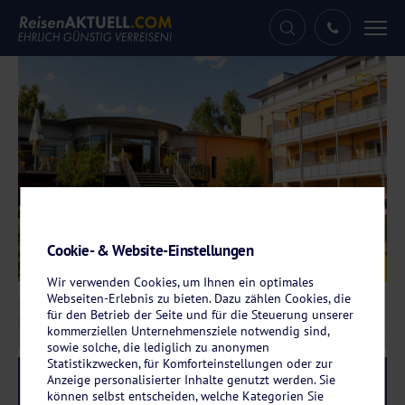
Tog
nav
Cookie- & Website-Einstellungen
Galerie
© Müritz Strandhotel
Wir verwenden Cookies, um Ihnen ein optimales
Webseiten-Erlebnis zu bieten. Dazu zählen Cookies, die
für den Betrieb der Seite und für die Steuerung unserer
kommerziellen Unternehmensziele notwendig sind,
sowie solche, die lediglich zu anonymen
Statistikzwecken, für Komforteinstellungen oder zur
Anzeige personalisierter Inhalte genutzt werden. Sie
Reise-Code:
muer
RRR+
können selbst entscheiden, welche Kategorien Sie