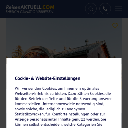
Tog
nav
Cookie- & Website-Einstellungen
Galerie
© Hotel Obří Sud
Wir verwenden Cookies, um Ihnen ein optimales
Webseiten-Erlebnis zu bieten. Dazu zählen Cookies, die
für den Betrieb der Seite und für die Steuerung unserer
kommerziellen Unternehmensziele notwendig sind,
sowie solche, die lediglich zu anonymen
Statistikzwecken, für Komforteinstellungen oder zur
Anzeige personalisierter Inhalte genutzt werden. Sie
Reise-Code:
fass
RRR
können selbst entscheiden, welche Kategorien Sie