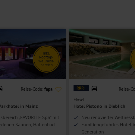
ize-Bett, Bad oder Dusche/WC, Föhn, Safe, TV, Telefon, Kühlschrank
stattet.
ger und bieten ein Kingsize-Bett.
Inkl.
Rooftop-
Wellness-
bereich
el
© Hotel Pistono
RRR+
Reise-Code:
fapa
Reise-C
Mosel
arkhotel in Mainz
Hotel Pistono in Dieblich
sbereich „FAVORITE Spa" mit
Neu renovierter Wellness
iedenen Saunen, Hallenbad
Familiengeführtes Hotel in
Generation