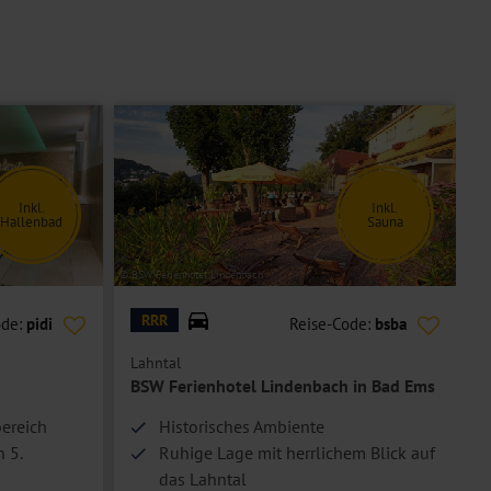
Inkl.
Inkl.
Hallenbad
Sauna
© BSW Ferienhotel Lindenbach
© M
RRR
ode:
pidi
Reise-Code:
bsba
Lahntal
BSW Ferienhotel Lindenbach in Bad Ems
bereich
Historisches Ambiente
 5.
Ruhige Lage mit herrlichem Blick auf
das Lahntal