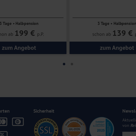
im Mainzer Stadtpark gelegen
ngeführtes Hotel
3 Tage • Halbpension
3 Tage • Halbpensio
199 €
139 €
hon ab
p.P.
schon ab
zum Angebot
zum Angebot
arten
Sicherheit
Newsl
Aktuell
von
Re