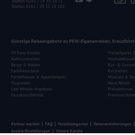
Telefon:
0261 / 29 35 19 71
Telefax: 0261 / 29 35 19 102
Günstige Reiseangebote zu PKW-Eigenanreisen, Kreuzfahrt
99 Euro Knaller
Freizeitparks 
Autorundreisen
Hochseekreuzf
Berge & Wälder
Kur- & Gesund
Familienurlaub
Kurzreisen
Ferienhäuser & Appartements
Musicals & Sh
Flugreisen
Neue Reisen
Last Minute Angebote
Preisaktionen
Flusskreuzfahrten
Premium Hote
Partner werden
FAQ
Hotelkategorien
Reiseversicherungen
Cookie-Einstellungen
Unsere Kanäle