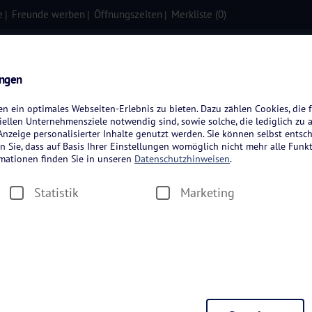
e
Freunde werben
Öffnungszeiten
Merkliste (
0
)
isen
Kreuzfahrten
Flugreisen
ungen
 ein optimales Webseiten-Erlebnis zu bieten. Dazu zählen Cookies, die f
ellen Unternehmensziele notwendig sind, sowie solche, die lediglich zu 
nzeige personalisierter Inhalte genutzt werden. Sie können selbst entsc
n Sie, dass auf Basis Ihrer Einstellungen womöglich nicht mehr alle Funkt
rmationen finden Sie in unseren
Datenschutzhinweisen
.
Statistik
Marketing