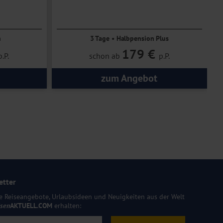
n
3 Tage • Halbpension Plus
179 €
p.P.
schon ab
p.P.
zum Angebot
etter
e Reiseangebote, Urlaubsideen und Neuigkeiten aus der Welt
isen
AKTUELL.COM
erhalten: