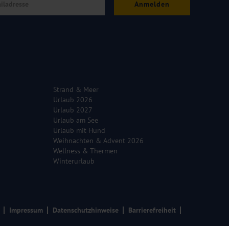
Anmelden
Strand & Meer
Urlaub 2026
Urlaub 2027
Urlaub am See
Urlaub mit Hund
Weihnachten & Advent 2026
Wellness & Thermen
Winterurlaub
Impressum
Datenschutzhinweise
Barrierefreiheit