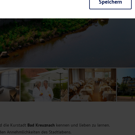
Speichern
rieb der Seite unbedingt notwendig und ermöglichen beispielsweise siche
en wir mit dieser Art von Cookies ebenfalls erkennen, ob Sie in Ihrem Pr
e bei einem erneuten Besuch unserer Seite schneller zur Verfügung zu st
seite weiter zu verbessern, erfassen wir anonymisierte Daten für Statis
ielsweise die Besucherzahlen und den Effekt bestimmter Seiten unseres 
nutzen hierfür Dienste von Google und Facebook. Durch diese Dienste kan
bsite erfassten Daten, kommen. Weitere Hinweise zu der Verarbeitung Ihr
nen Ihre Einwilligung jederzeit in den
Cookie-Einstellungen
widerrufen.
m Ihnen personalisierte Inhalte, passend zu Ihren Interessen anzuzeigen.
nd die Kurstadt
Bad Kreuznach
kennen und lieben zu lernen.
en Annehmlichkeiten des Stadtlebens.