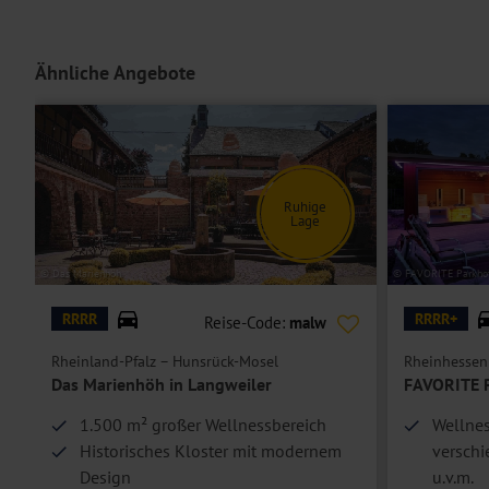
Unterbringung
Die modernen
Doppelzimmer Komfort Queen
sind mit einem Queens
Ähnliche Angebote
oder Minibar sowie teilweise einem Kaffee- und Teezubereiter ausge
Doppelzimmer Komfort King
sind bei gleicher Ausstattung geräumi
Einzelzimmer
sind Doppelzimmer zur Einzelbelegung.
Hoteleinrichtungen und Zimmerausstattung teilweise gegen Gebühr.
Ruhige
Lage
© Das Marienhöh
© FAVORITE Parkhot
RRRR
RRRR+
Reise-Code:
malw
Rheinland-Pfalz – Hunsrück-Mosel
Rheinhessen
f
Das Marienhöh in Langweiler
FAVORITE P
1.500 m² großer Wellnessbereich
Wellnes
Historisches Kloster mit modernem
versch
Design
u.v.m.