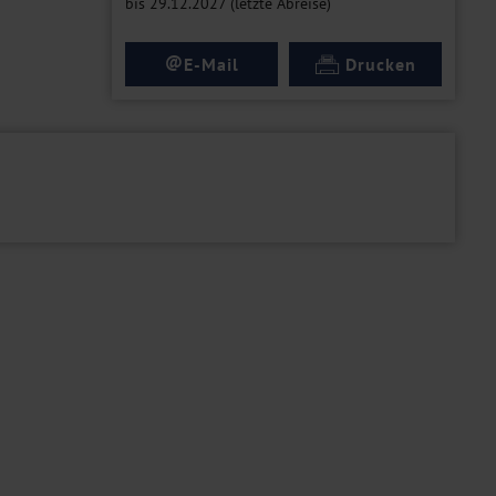
bis 29.12.2027 (letzte Abreise)
@
E-Mail
Drucken