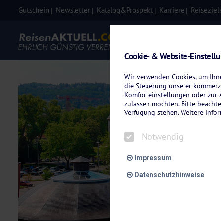
Gutschein
Newsletter
Katalog&Prospekt
Karriere
Reiseziel
Eigenanre
Cookie- & Website-Einstell
Wir verwenden Cookies, um Ihnen
die Steuerung unserer kommerzi
Komforteinstellungen oder zur A
zulassen möchten. Bitte beachte
Verfügung stehen. Weitere Info
Notwendig
Impressum
Datenschutzhinweise