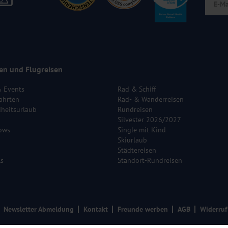
en und Flugreisen
& Events
Rad & Schiff
ahrten
Rad- & Wanderreisen
heitsurlaub
Rundreisen
Silvester 2026/2027
ows
Single mit Kind
Skiurlaub
Städtereisen
ls
Standort-Rundreisen
Newsletter Abmeldung
Kontakt
Freunde werben
AGB
Widerruf