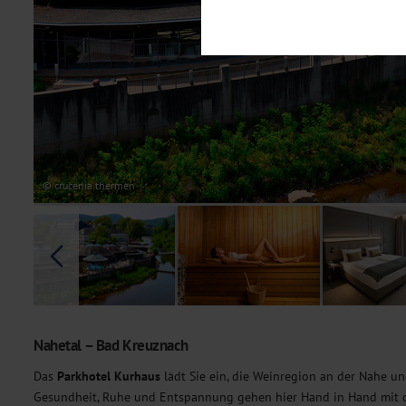
Notwendig
Diese Cookies sind für den Bet
Funktionalitäten. Außerdem könn
möchten, um Ihnen unsere Dienst
Statistik
Um unser Angebot und unsere Web
dieser Cookies können wir beisp
unsere Inhalte optimieren. Wir 
Übermittlung, der auf unsere We
Datenschutzhinweisen
. Sie kön
© crucenia thermen
Marketing
Diese Cookies werden genutzt, u
Nahetal – Bad Kreuznach
Das
Parkhotel Kurhaus
lädt Sie ein, die Weinregion an der Nahe u
Gesundheit, Ruhe und Entspannung gehen hier Hand in Hand mit d