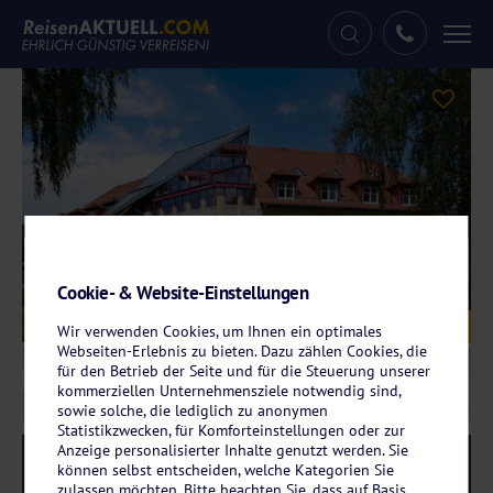
Tog
nav
Cookie- & Website-Einstellungen
Galerie
© Parkhotel Neustadt
Wir verwenden Cookies, um Ihnen ein optimales
Webseiten-Erlebnis zu bieten. Dazu zählen Cookies, die
für den Betrieb der Seite und für die Steuerung unserer
kommerziellen Unternehmensziele notwendig sind,
sowie solche, die lediglich zu anonymen
Statistikzwecken, für Komforteinstellungen oder zur
Anzeige personalisierter Inhalte genutzt werden. Sie
Reise-Code:
pane
RRRR
können selbst entscheiden, welche Kategorien Sie
zulassen möchten. Bitte beachten Sie, dass auf Basis