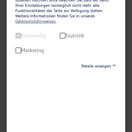
Erzgebirge
Ihrer Einstellungen womöglich nicht mehr alle
Parkhotel Waldschlösschen in Annaberg-
Funktionalitäten der Seite zur Verfügung stehen.
Weitere Informationen finden Sie in unseren
Buchholz
Datenschutzhinweisen
.
3 Tage • Halbpension Plus
Notwendig
Statistik
Einladender Wellnessbereich
Idyllische Lage
Marketing
Details anzeigen
schon ab €
129 ,-
Notwendig
Diese Cookies sind für den Betrieb der Seite unbedingt
notwendig und ermöglichen beispielsweise
Termine & Preise
sicherheitsrelevante Funktionalitäten. Außerdem
können wir mit dieser Art von Cookies ebenfalls
erkennen, ob Sie in Ihrem Profil eingeloggt bleiben
möchten, um Ihnen unsere Dienste bei einem erneuten
Besuch unserer Seite schneller zur Verfügung zu stellen.
Statistik