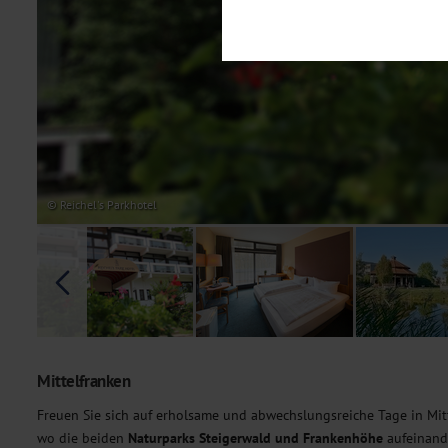
Notwendig
Diese Cookies sind für den Bet
Funktionalitäten. Außerdem könn
möchten, um Ihnen unsere Dienst
Statistik
Um unser Angebot und unsere Web
dieser Cookies können wir beisp
unsere Inhalte optimieren. Wir 
Übermittlung, der auf unsere We
Datenschutzhinweisen
. Sie kön
© Reichel's Parkhotel
Marketing
Diese Cookies werden genutzt, u
Mittelfranken
Freuen Sie sich auf erholsame und abwechslungsreiche Tage in Mitt
wo die beiden
Naturparks Steigerwald und Frankenhöhe
aufeinande