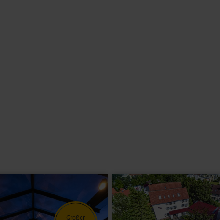
. Der Bahnhof liegt ca. 900 m und das Stadtzentrum etwa 1,4 km vom
auber (ca. 25 km).
 Die ideale Lage am Naturpark Steigerwald und Frankenhöhe bietet
enden Atmosphäre gleich zu Beginn Ihres Aufenthalts zum Wohlfühlen
elalterlichen Städte
Rothenburg ob der Tauber
und
Nürnberg
lohnt sich
ne Snacks schmecken. Diese können Sie auch auf der großen
aminzimmer sorgt für eine gemütliche Atmosphäre. Ihre Fahrräder
utzung des WLANs ist im Reisepreis inkludiert.
emeinen nicht geeignet. Bitte kontaktieren Sie im Zweifel unser
nnte Betten, Bad oder Dusche/WC, Föhn, Safe, TV, Telefon und Minibar.
s zu drei Personen (nicht an Silvester buchbar).
Großer