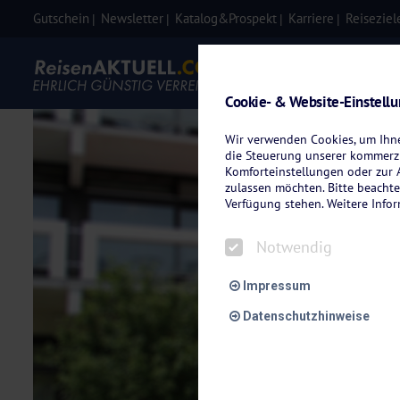
Gutschein
Newsletter
Katalog&Prospekt
Karriere
Reiseziel
Eigenanre
Cookie- & Website-Einstell
Wir verwenden Cookies, um Ihnen
die Steuerung unserer kommerzi
Komforteinstellungen oder zur A
zulassen möchten. Bitte beachte
Verfügung stehen. Weitere Info
Notwendig
Impressum
Datenschutzhinweise