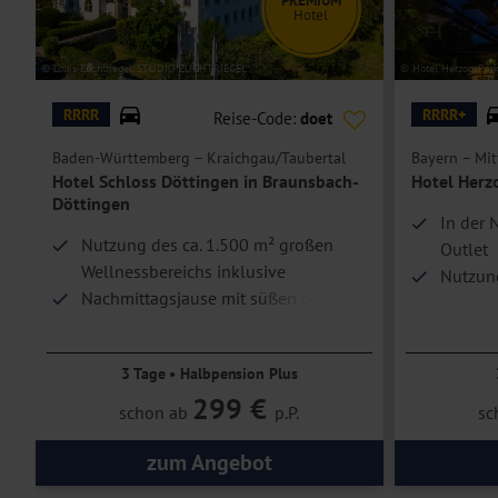
PREMIUM
Hotel
Einzelzimmer
umfassen bei gleicher Ausstattung wie die Doppelzimm
Hoteleinrichtungen und Zimmerausstattung teilweise gegen Gebühr.
© Louis Zuchtriegel, STUDIO ZUCHTRIEGEL
© Hotel HerzogsPar
RRRR
RRRR+
Reise-Code:
doet
Baden-Württemberg – Kraichgau/Taubertal
Bayern – Mit
Hotel Schloss Döttingen in Braunsbach-
Hotel Herz
Döttingen
In der 
Nutzung des ca. 1.500 m² großen
Outlet
Wellnessbereichs inklusive
Nutzung
Nachmittagsjause mit süßen oder
inklusi
pikanten Snacks inklusive
3 Tage • Halbpension Plus
299 €
schon ab
p.P.
sc
zum Angebot