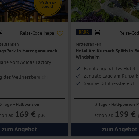
Wellness-
bereich
er Parkblick eine Schlafmöglichkeit für eine Person.
k
© Hotel Am Kurpark Späth
RRRR
Reise-Code:
hepa
Reise-Co
telfranken
Mittelfranken
ogsPark in Herzogenaurach
Hotel Am Kurpark Späth in B
Windsheim
Nähe vom Adidas Factory
Familiengeführtes Hotel
Zentrale Lage am Kurpark
 des Wellnessbereichs
Sauna- & Fitnessbereich
ve
3 Tage • Halbpension
3 Tage • Halbpension P
169 €
199 €
hon ab
p.P.
schon ab
zum Angebot
zum Angebot