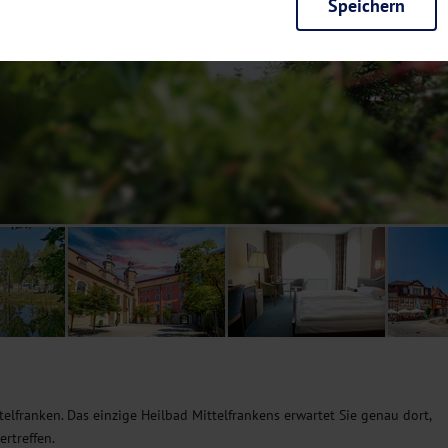
Speichern
rieb der Seite unbedingt notwendig und ermöglichen beispielsweise siche
en wir mit dieser Art von Cookies ebenfalls erkennen, ob Sie in Ihrem Pr
e bei einem erneuten Besuch unserer Seite schneller zur Verfügung zu st
seite weiter zu verbessern, erfassen wir anonymisierte Daten für Statis
ielsweise die Besucherzahlen und den Effekt bestimmter Seiten unseres 
nutzen hierfür Dienste von Google und Facebook. Durch diese Dienste kan
bsite erfassten Daten, kommen. Weitere Hinweise zu der Verarbeitung Ihr
nen Ihre Einwilligung jederzeit in den
Cookie-Einstellungen
widerrufen.
m Ihnen personalisierte Inhalte, passend zu Ihren Interessen anzuzeigen.
elfranken. Das einzige Heilbad Mittelfrankens erwartet Sie genau dort,
rtreffen.