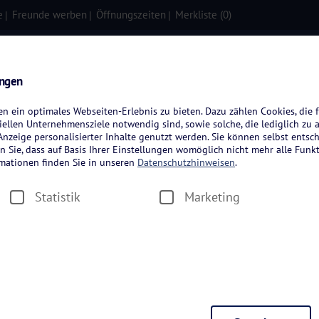
e
Freunde werben
Öffnungszeiten
Merkliste (
0
)
isen
Kreuzfahrten
Flugreisen
ungen
 ein optimales Webseiten-Erlebnis zu bieten. Dazu zählen Cookies, die f
ellen Unternehmensziele notwendig sind, sowie solche, die lediglich zu 
nzeige personalisierter Inhalte genutzt werden. Sie können selbst entsc
n Sie, dass auf Basis Ihrer Einstellungen womöglich nicht mehr alle Funkt
rmationen finden Sie in unseren
Datenschutzhinweisen
.
Statistik
Marketing