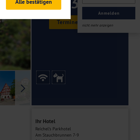
139 ,-
Alle bestätigen
rheitsrelevante
ofil eingeloggt bleiben
Anmelden
ellen.
Termine & Preise
nicht mehr anzeigen
tiken und Analysen. Mithilfe
Web-Auftritts ermitteln und
n es zu einer Drittlands
er Daten finden Sie in unseren
Galerie
Ihr Hotel
Reichel's Parkhotel
Am Stauchbrunnen 7-9