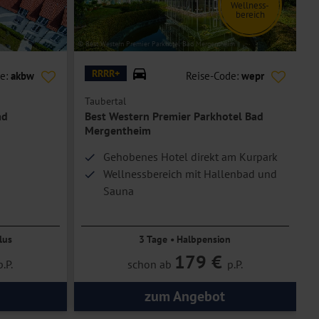
Wellness-
bereich
© Best Western Premier Parkhotel Bad Mergentheim
© R
RRRR+
de:
akbw
Reise-Code:
wepr
Taubertal
M
ad
Best Western Premier Parkhotel Bad
Mergentheim
Gehobenes Hotel direkt am Kurpark
Wellnessbereich mit Hallenbad und
Sauna
Nur ca. 450 m bis zur Solymar
Therme
lus
3 Tage • Halbpension
179 €
p.P.
schon ab
p.P.
zum Angebot