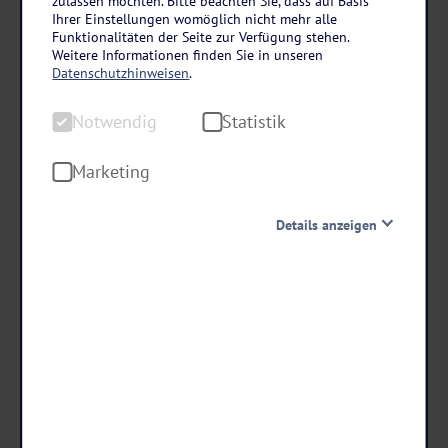
zulassen möchten. Bitte beachten Sie, dass auf Basis
Residenz Hotel Oberhausen
Ihrer Einstellungen womöglich nicht mehr alle
SEA LIFE Oberhausen, Movie Park und Zoo
Funktionalitäten der Seite zur Verfügung stehen.
Weitere Informationen finden Sie in unseren
Duisburg
Datenschutzhinweisen
.
2 Tage • Frühstück
Notwendig
Statistik
Wunscherlebnis wählen: SEA LIFE Oberhausen, Zoo
Duisburg oder Movie Park
Marketing
Hotel ca. 200 m vom Altmarkt entfernt
Details anzeigen
schon ab €
69 ,-
Notwendig
Diese Cookies sind für den Betrieb der Seite unbedingt
notwendig und ermöglichen beispielsweise
sicherheitsrelevante Funktionalitäten. Außerdem
Termine & Preise
können wir mit dieser Art von Cookies ebenfalls
erkennen, ob Sie in Ihrem Profil eingeloggt bleiben
möchten, um Ihnen unsere Dienste bei einem erneuten
Besuch unserer Seite schneller zur Verfügung zu stellen.
Statistik