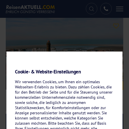
Tog
nav
Cookie- & Website-Einstellungen
Wir verwenden Cookies, um Ihnen ein optimales
Galerie
© Seehotel Borkum
Webseiten-Erlebnis zu bieten. Dazu zählen Cookies, die
für den Betrieb der Seite und für die Steuerung unserer
kommerziellen Unternehmensziele notwendig sind,
sowie solche, die lediglich zu anonymen
Statistikzwecken, für Komforteinstellungen oder zur
Anzeige personalisierter Inhalte genutzt werden. Sie
können selbst entscheiden, welche Kategorien Sie
Reise-Code:
boro
RRR/RRRR
zulassen möchten. Bitte beachten Sie, dass auf Basis
Ihrer Einstellungen womöglich nicht mehr alle