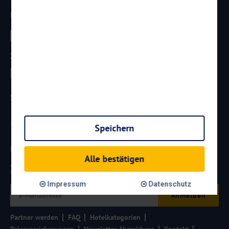
Telefax: 0261 / 29 35 19 102
Besucht uns
Zahlungsarten
Sicherheit
Speichern
Newsletter
Alle bestätigen
Aktuelle Reiseangebote, Urlaubsideen und Neuigkeiten aus der
Welt von
Reisen
AKTUELL.COM
erhalten:
Impressum
Datenschutz
Anmelden
Partner werden
FAQ
Hotelkategorien
Reiseversicherungen
Newsletter Abmeldung
Kontakt