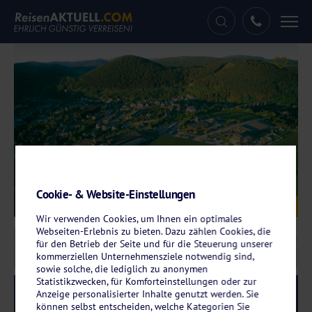
Tog
nav
Cookie- & Website-Einstellungen
Galerie
© Sauerland Stern Hotel
Wir verwenden Cookies, um Ihnen ein optimales
Webseiten-Erlebnis zu bieten. Dazu zählen Cookies, die
für den Betrieb der Seite und für die Steuerung unserer
kommerziellen Unternehmensziele notwendig sind,
sowie solche, die lediglich zu anonymen
Statistikzwecken, für Komforteinstellungen oder zur
Reise-Code:
sawi
Anzeige personalisierter Inhalte genutzt werden. Sie
RRRR
können selbst entscheiden, welche Kategorien Sie