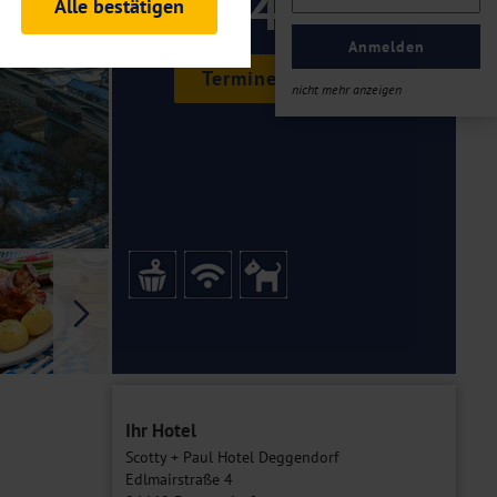
349 ,-
Alle bestätigen
rheitsrelevante
ofil eingeloggt bleiben
Anmelden
ellen.
Termine & Preise
nicht mehr anzeigen
tiken und Analysen. Mithilfe
Web-Auftritts ermitteln und
n es zu einer Drittlands
er Daten finden Sie in unseren
Galerie
Ihr Hotel
Scotty + Paul Hotel Deggendorf
Edlmairstraße 4