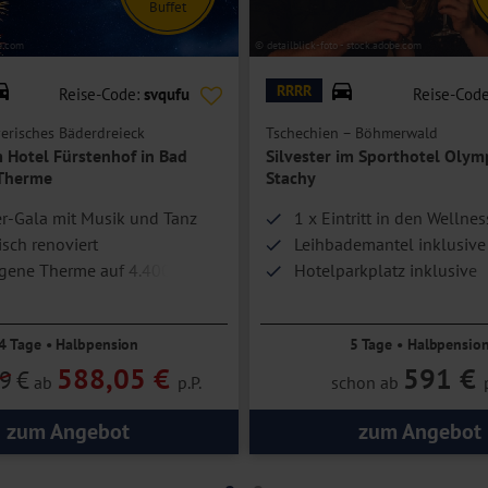
t Sie mit einem Doppelbett (mit zwei Einzelmatratzen, jeweils 90 x 200
Buffet
nlage.
e.com
© detailblick-foto - stock.adobe.com
hkeit für eine Person.
RRRR
Reise-Code:
svqufu
Reise-Cod
erisches Bäderdreieck
Tschechien – Böhmerwald
m Hotel Fürstenhof in Bad
Silvester im Sporthotel Olymp
-Therme
Stachy
er-Gala mit Musik und Tanz
1 x Eintritt in den Wellne
isch renoviert
Leihbademantel inklusive
gene Therme auf 4.400 m²
Hotelparkplatz inklusive
4 Tage • Halbpension
5 Tage • Halbpensio
588,05 €
591 €
9
€
ab
p.P.
schon ab
zum Angebot
zum Angebot