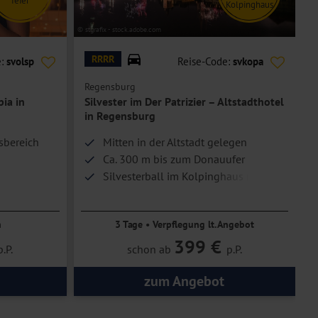
Kolpinghaus
© stgrafix - stock.adobe.com
© s
RRRR
e:
svolsp
Reise-Code:
svkopa
Regensburg
B
ia in
Silvester im Der Patrizier – Altstadthotel
S
in Regensburg
ssbereich
Mitten in der Altstadt gelegen
Ca. 300 m bis zum Donauufer
Silvesterball im Kolpinghaus mit
Galabuffet, Getränken und 1 Glas
Sekt
n
3 Tage • Verpflegung lt. Angebot
399 €
p.P.
schon ab
p.P.
zum Angebot