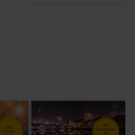
Inkl.
Inkl.
Silvesterball
Silvester-
im
feier