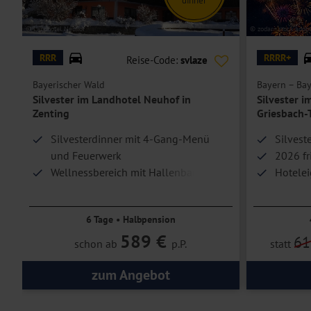
Ihr
Doppelzimmer
ist modern und wohnlich eingerichtet. Es erwarte
cm), Bad oder Dusche/WC, Föhn, Safe, TV, Telefon und einer Klimaa
© Landhotel Neuhof
© zodar - stock.adob
Die
Einzelzimmer
bieten bei gleicher Ausstattung eine Schlafmöglic
RRR
RRRR+
Reise-Code:
svlaze
Bayerischer Wald
Bayern – Bay
Silvester im Landhotel Neuhof in
Silvester i
Zenting
Griesbach
Silvesterdinner mit 4-Gang-Menü
Silvest
und Feuerwerk
2026 fr
Wellnessbereich mit Hallenbad und
Hotelei
Infrarotsauna
6 Tage • Halbpension
589 €
61
schon ab
p.P.
statt
zum Angebot