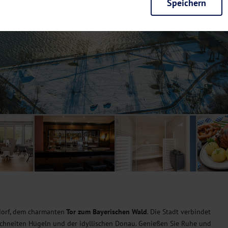
Speichern
rieb der Seite unbedingt notwendig und ermöglichen beispielsweise siche
en wir mit dieser Art von Cookies ebenfalls erkennen, ob Sie in Ihrem Pr
e bei einem erneuten Besuch unserer Seite schneller zur Verfügung zu st
seite weiter zu verbessern, erfassen wir anonymisierte Daten für Statis
ielsweise die Besucherzahlen und den Effekt bestimmter Seiten unseres 
nutzen hierfür Dienste von Google und Facebook. Durch diese Dienste kan
bsite erfassten Daten, kommen. Weitere Hinweise zu der Verarbeitung Ihr
nen Ihre Einwilligung jederzeit in den
Cookie-Einstellungen
widerrufen.
m Ihnen personalisierte Inhalte, passend zu Ihren Interessen anzuzeigen.
ndorf, dem charmanten
Tor zum Bayerischen Wald
. Die Stadt verbindet
rschneiten Hügeln und der idyllischen Donau. Genießen Sie Ruhe und