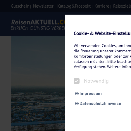
Gutschein
Newsletter
Katalog&Prospekt
Karriere
Reiseziel
Eigenanre
Cookie- & Website-Einstell
Wir verwenden Cookies, um Ihnen
die Steuerung unserer kommerzi
Komforteinstellungen oder zur A
zulassen möchten. Bitte beachte
Verfügung stehen. Weitere Info
Notwendig
Impressum
Datenschutzhinweise