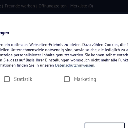
e
Freunde werben
Öffnungszeiten
Merkliste (
0
)
isen
Kreuzfahrten
Flugreisen
ungen
 ein optimales Webseiten-Erlebnis zu bieten. Dazu zählen Cookies, die f
ellen Unternehmensziele notwendig sind, sowie solche, die lediglich zu 
nzeige personalisierter Inhalte genutzt werden. Sie können selbst entsc
n Sie, dass auf Basis Ihrer Einstellungen womöglich nicht mehr alle Funkt
rmationen finden Sie in unseren
Datenschutzhinweisen
.
Statistik
Marketing