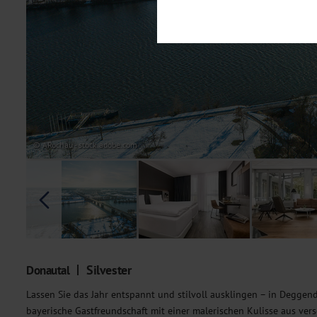
Notwendig
Diese Cookies sind für den Bet
Funktionalitäten. Außerdem könn
möchten, um Ihnen unsere Dienst
Statistik
Um unser Angebot und unsere Web
dieser Cookies können wir beisp
unsere Inhalte optimieren. Wir 
Übermittlung, der auf unsere We
Datenschutzhinweisen
. Sie kön
© ARochau - stock.adobe.com
Marketing
Diese Cookies werden genutzt, u
Silvester
Donautal
Lassen Sie das Jahr entspannt und stilvoll ausklingen – in Degge
bayerische Gastfreundschaft mit einer malerischen Kulisse aus ve