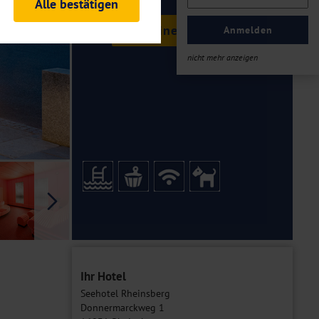
Alle bestätigen
rheitsrelevante
Termine & Preise
ofil eingeloggt bleiben
Anmelden
ellen.
nicht mehr anzeigen
tiken und Analysen. Mithilfe
Web-Auftritts ermitteln und
n es zu einer Drittlands
er Daten finden Sie in unseren
Galerie
Ihr Hotel
Seehotel Rheinsberg
Donnermarckweg 1