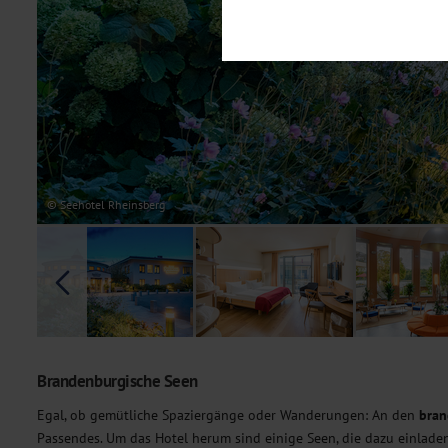
Notwendig
Diese Cookies sind für den Bet
Funktionalitäten. Außerdem könn
möchten, um Ihnen unsere Dienst
Statistik
Um unser Angebot und unsere Web
dieser Cookies können wir beisp
unsere Inhalte optimieren. Wir 
Übermittlung, der auf unsere We
Datenschutzhinweisen
. Sie kön
© Seehotel Rheinsberg
Marketing
Diese Cookies werden genutzt, u
Brandenburgische Seen
Egal, ob gemütliche Spaziergänge oder Wanderungen: An den
bran
Passendes. Um das Hotel herum sind einige Seen, die dazu einlade