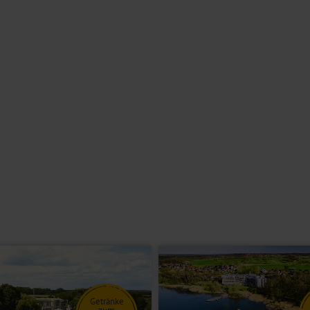
 und nutzen Sie auch die direkte Lage zum Ufer des Sees, sodass Sie
em Rollstuhl oder Rollator in alle Räumlichkeiten des Hotels. Genießen
schaft die Seele baumeln lassen können.
Winter im lichtdurchfluteten Wintergarten des Restaurants. Der
u erleben. Mit Hallenbad, Finnischer Sauna, Dampfbad und Ruheliegen
m sportlich starten. Mit Ihren Liebsten werden Sie beim Kegeln auf der
hrrad- und E-Bike-Verleih, eine Abstellmöglichkeit für Fahrräder und
ein Doppelbett oder getrennte Betten, Bad oder Dusche/WC, Föhn, TV,
rfügen über Bad oder Dusche/WC, Föhn, TV, Telefon, Minibar und
 die Doppelzimmer Superior über direkten Seeblick.
Getränke