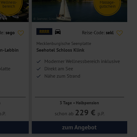
Wellness-
Massage-
bereich
gutschein
© Seehotel Schloss Klink
© S
RRRR
de:
sego
Reise-Code:
sekl
Mecklenburgische Seenplatte
B
en-Lebbin
Seehotel Schloss Klink
Moderner Wellnessbereich inklusive
latte
Direkt am See
Nähe zum Strand
n
3 Tage • Halbpension
229 €
p.P.
schon ab
p.P.
zum Angebot