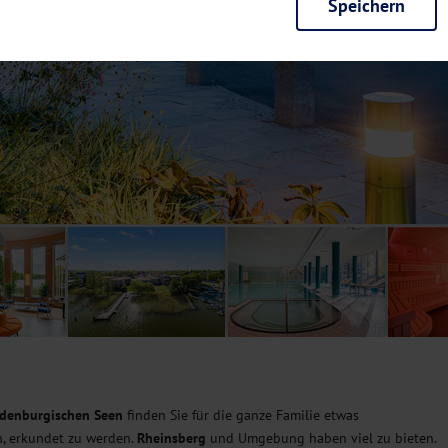
Speichern
rieb der Seite unbedingt notwendig und ermöglichen beispielsweise siche
en wir mit dieser Art von Cookies ebenfalls erkennen, ob Sie in Ihrem Pr
e bei einem erneuten Besuch unserer Seite schneller zur Verfügung zu st
seite weiter zu verbessern, erfassen wir anonymisierte Daten für Statis
ielsweise die Besucherzahlen und den Effekt bestimmter Seiten unseres 
nutzen hierfür Dienste von Google und Facebook. Durch diese Dienste kan
bsite erfassten Daten, kommen. Weitere Hinweise zu der Verarbeitung Ihr
nen Ihre Einwilligung jederzeit in den
Cookie-Einstellungen
widerrufen.
m Ihnen personalisierte Inhalte, passend zu Ihren Interessen anzuzeigen.
denburgischen Seen
finden Sie für die ganze Familie etwas
n, erkundet zu werden.
Rheinsberg
und Umgebung haben viel zu bieten.