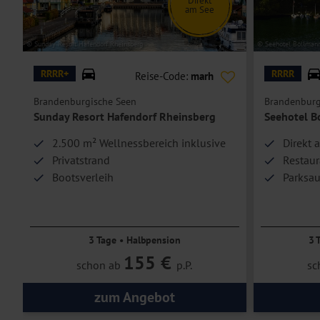
Direkt
am See
© Sunday Resort Hafendorf Rheinsberg
© Seehotel Bollmann
RRRR+
RRRR
Reise-Code:
marh
Brandenburgische Seen
Brandenburg
Sunday Resort Hafendorf Rheinsberg
Seehotel B
2.500 m² Wellnessbereich inklusive
Direkt 
Privatstrand
Restaur
Bootsverleih
Parksa
3 Tage • Halbpension
3 
155 €
schon ab
p.P.
sc
zum Angebot