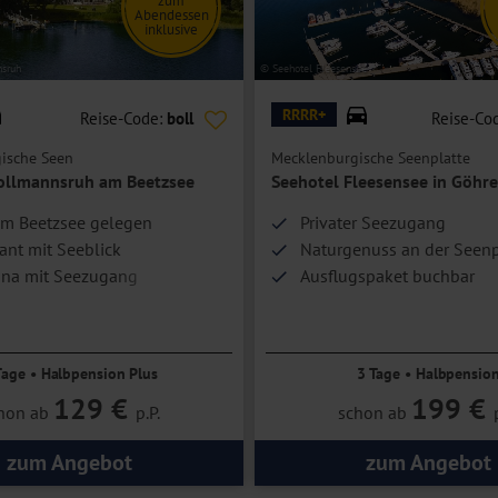
zum
Abendessen
inklusive
sruh
© Seehotel Fleesensee
RRRR+
Reise-Code:
boll
Reise-Co
ische Seen
Mecklenburgische Seenplatte
ollmannsruh am Beetzsee
Seehotel Fleesensee in Göhr
am Beetzsee gelegen
Privater Seezugang
ant mit Seeblick
Naturgenuss an der Seenp
una mit Seezugang
Ausflugspaket buchbar
Tage • Halbpension Plus
3 Tage • Halbpensio
129 €
199 €
hon ab
p.P.
schon ab
zum Angebot
zum Angebot