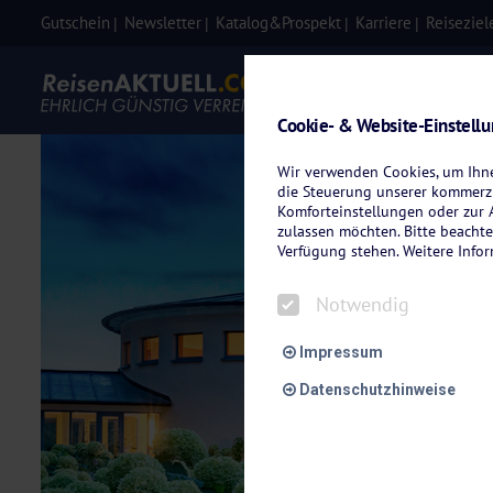
Gutschein
Newsletter
Katalog&Prospekt
Karriere
Reiseziel
Eigenanre
Cookie- & Website-Einstell
Wir verwenden Cookies, um Ihnen
die Steuerung unserer kommerzi
Komforteinstellungen oder zur A
zulassen möchten. Bitte beachte
Verfügung stehen. Weitere Info
Notwendig
Impressum
Datenschutzhinweise