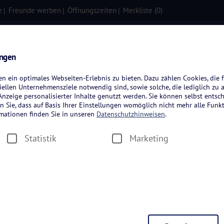
e
Freunde werben
Öffnungszeiten
Merkliste (
0
)
isen
Kreuzfahrten
Flugreisen
ungen
 ein optimales Webseiten-Erlebnis zu bieten. Dazu zählen Cookies, die f
ellen Unternehmensziele notwendig sind, sowie solche, die lediglich zu 
nzeige personalisierter Inhalte genutzt werden. Sie können selbst entsc
n Sie, dass auf Basis Ihrer Einstellungen womöglich nicht mehr alle Funkt
rmationen finden Sie in unseren
Datenschutzhinweisen
.
Statistik
Marketing