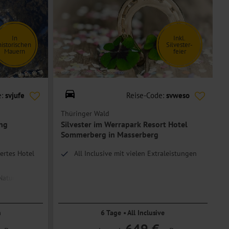
In
Inkl.
historischen
Silvester-
Mauern
feier
© drubig-photo - stock.adobe.com
© W
e:
svjufe
Reise-Code:
svweso
Thüringer Wald
T
ung
Silvester im Werrapark Resort Hotel
Sommerberg in Masserberg
ertes Hotel
All Inclusive mit vielen Extraleistungen
Naturpark
n
6 Tage • All Inclusive
649 €