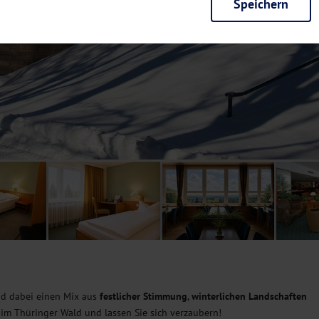
Speichern
rieb der Seite unbedingt notwendig und ermöglichen beispielsweise siche
en wir mit dieser Art von Cookies ebenfalls erkennen, ob Sie in Ihrem Pr
e bei einem erneuten Besuch unserer Seite schneller zur Verfügung zu st
seite weiter zu verbessern, erfassen wir anonymisierte Daten für Statis
ielsweise die Besucherzahlen und den Effekt bestimmter Seiten unseres 
nutzen hierfür Dienste von Google und Facebook. Durch diese Dienste kan
bsite erfassten Daten, kommen. Weitere Hinweise zu der Verarbeitung Ihr
nen Ihre Einwilligung jederzeit in den
Cookie-Einstellungen
widerrufen.
m Ihnen personalisierte Inhalte, passend zu Ihren Interessen anzuzeigen.
d dabei einen Mix aus
festlicher Stimmung
,
winterlichen Landschaften
 im Thüringer Wald und lassen Sie sich verzaubern!