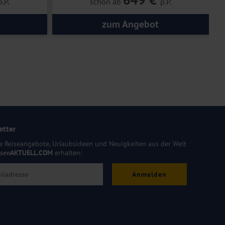
p.P.
schon ab
p.P.
zum Angebot
etter
e Reiseangebote, Urlaubsideen und Neuigkeiten aus der Welt
isen
AKTUELL.COM
erhalten:
Anmelden