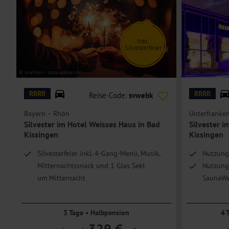
Betten: Doppelbett (ca. 180 × 200 cm)
Zimmergröße: ca. 25 m²
Inkl.
Einzelzimmer
Silvesterfeier
Betten: Einzelbett (ca. 90 × 200 cm)
© AnaWein - stock.adobe.com
© Hotel Frankenland
Zimmergröße: ca. 25 m²
Studio
RRRR
RRRR
Reise-Code:
svwebk
Betten: Doppelbett, getrennte Betten (ca. 180 × 200 cm)
Bayern – Rhön
Unterfranken
Zimmergröße: ca. 25 m²
Silvester im Hotel Weisses Haus in Bad
Silvester i
Kissingen
Kissingen
Hoteleinrichtungen und Zimmerausstattung teilweise gegen Gebühr.
Silvesterfeier inkl. 4-Gang-Menü, Musik,
Nutzung
Mitternachtssnack und 1 Glas Sekt
Nutzung
um Mitternacht
SaunaWe
Im Herzen von Bad Kissingen
1 x Kaff
3 Tage • Halbpension
4 
329 €