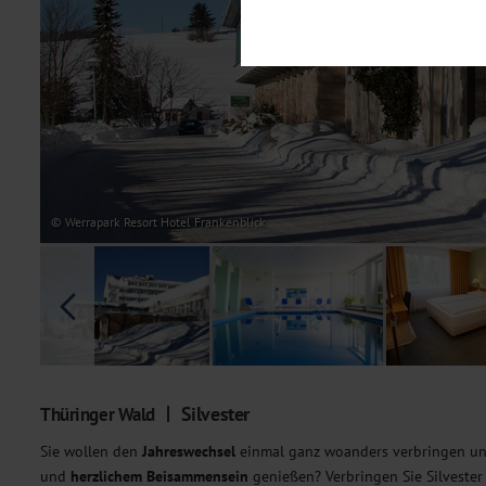
Notwendig
Diese Cookies sind für den Bet
Funktionalitäten. Außerdem könn
möchten, um Ihnen unsere Dienst
Statistik
Um unser Angebot und unsere Web
dieser Cookies können wir beisp
unsere Inhalte optimieren. Wir 
Übermittlung, der auf unsere We
Datenschutzhinweisen
. Sie kön
© Werrapark Resort Hotel Frankenblick
Marketing
Diese Cookies werden genutzt, u
Silvester
Thüringer Wald
Sie wollen den
Jahreswechsel
einmal ganz woanders verbringen un
und
herzlichem Beisammensein
genießen? Verbringen Sie Silvester