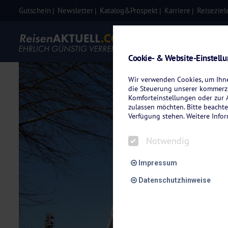
Gutschein
Newsletter
Katalog&Prospekt
Karriere
Reiseziel
Eigenanre
Cookie- & Website-Einstell
Wir verwenden Cookies, um Ihnen
die Steuerung unserer kommerzi
Komforteinstellungen oder zur A
zulassen möchten. Bitte beachte
Verfügung stehen. Weitere Info
Notwendig
Impressum
Datenschutzhinweise