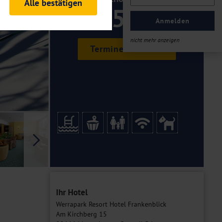
Alle bestätigen
859 ,-
rheitsrelevante
ofil eingeloggt bleiben
Anmelden
ellen.
nicht mehr anzeigen
Termine & Preise
tiken und Analysen. Mithilfe
Web-Auftritts ermitteln und
n es zu einer Drittlands
er Daten finden Sie in unseren
Galerie
Ihr Hotel
Werrapark Resort Hotel Frankenblick
Am Kirchberg 15