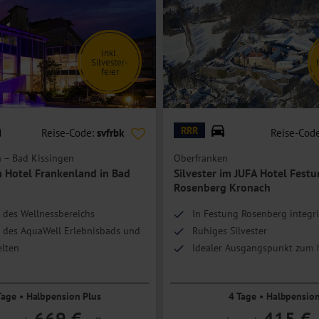
Inkl.
Silvester-
feier
© Johann - stock.adobe.com
RRR
Reise-Code:
svfrbk
Reise-Cod
 – Bad Kissingen
Oberfranken
m Hotel Frankenland in Bad
Silvester im JUFA Hotel Fest
Rosenberg Kronach
 des Wellnessbereichs
In Festung Rosenberg integri
 des AquaWell Erlebnisbads und
Ruhiges Silvester
lten
Idealer Ausgangspunkt zum 
ee, Tee & Kuchen
Frankenwald
Tage • Halbpension Plus
4 Tage • Halbpensio
669 €
415 €