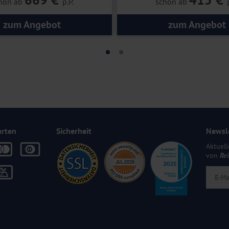
hon ab
p.P.
schon ab
zum Angebot
zum Angebot
arten
Sicherheit
Newsl
Aktuell
von
Re