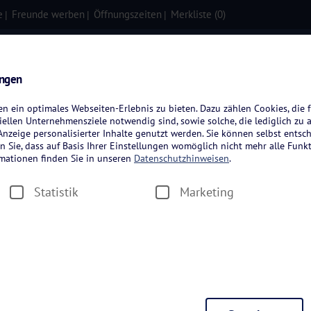
e
Freunde werben
Öffnungszeiten
Merkliste (
0
)
isen
Kreuzfahrten
Flugreisen
ungen
 ein optimales Webseiten-Erlebnis zu bieten. Dazu zählen Cookies, die f
ellen Unternehmensziele notwendig sind, sowie solche, die lediglich zu 
nzeige personalisierter Inhalte genutzt werden. Sie können selbst entsc
n Sie, dass auf Basis Ihrer Einstellungen womöglich nicht mehr alle Funkt
rmationen finden Sie in unseren
Datenschutzhinweisen
.
Statistik
Marketing