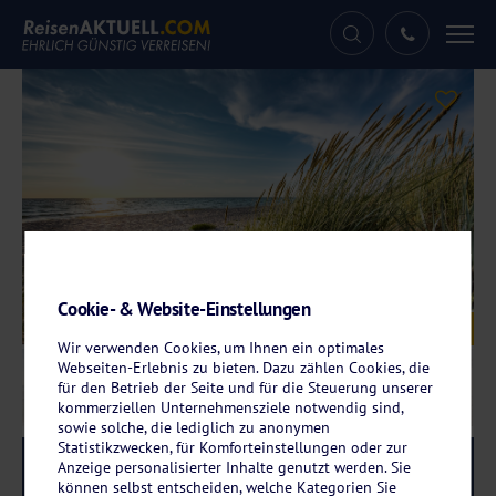
Tog
nav
Cookie- & Website-Einstellungen
Galerie
© haiderose - stock.adobe.com
Wir verwenden Cookies, um Ihnen ein optimales
Webseiten-Erlebnis zu bieten. Dazu zählen Cookies, die
für den Betrieb der Seite und für die Steuerung unserer
kommerziellen Unternehmensziele notwendig sind,
sowie solche, die lediglich zu anonymen
Statistikzwecken, für Komforteinstellungen oder zur
Reise-Code:
slbo
Anzeige personalisierter Inhalte genutzt werden. Sie
RRRR+
können selbst entscheiden, welche Kategorien Sie