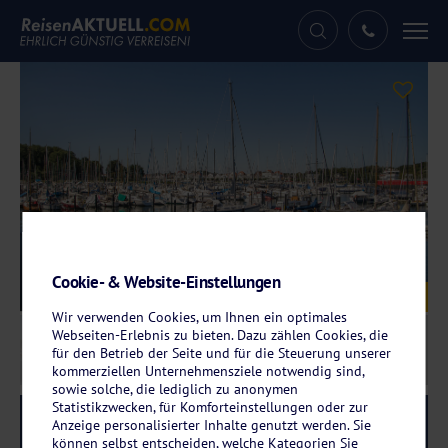
Tog
nav
Cookie- & Website-Einstellungen
Galerie
© SlowDown Hotel Travemünde
Wir verwenden Cookies, um Ihnen ein optimales
Webseiten-Erlebnis zu bieten. Dazu zählen Cookies, die
für den Betrieb der Seite und für die Steuerung unserer
kommerziellen Unternehmensziele notwendig sind,
sowie solche, die lediglich zu anonymen
Statistikzwecken, für Komforteinstellungen oder zur
Reise-Code:
sltr
RRRR
Anzeige personalisierter Inhalte genutzt werden. Sie
können selbst entscheiden, welche Kategorien Sie