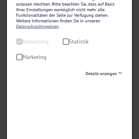
Ostsee – Travemünde
zulassen möchten. Bitte beachten Sie, dass auf Basis
Ihrer Einstellungen womöglich nicht mehr alle
SlowDown Hotel Travemünde
Funktionalitäten der Seite zur Verfügung stehen.
3 Tage • Frühstück & 1 Abendessen
Weitere Informationen finden Sie in unseren
Datenschutzhinweisen
.
Wellnessbereich mit Saunen inklusive
Private Dampfsauna auf den Zimmern
Notwendig
Statistik
Entspannen am Strand der Ostsee
Marketing
222
,-
statt ab €
Details anzeigen
166,50
ab €
Notwendig
Diese Cookies sind für den Betrieb der Seite unbedingt
notwendig und ermöglichen beispielsweise
Termine & Preise
sicherheitsrelevante Funktionalitäten. Außerdem
können wir mit dieser Art von Cookies ebenfalls
erkennen, ob Sie in Ihrem Profil eingeloggt bleiben
möchten, um Ihnen unsere Dienste bei einem erneuten
Besuch unserer Seite schneller zur Verfügung zu stellen.