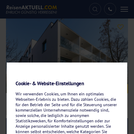
Tog
nav
Cookie- & Website-Einstellungen
Galerie
© Solny Resort
Wir verwenden Cookies, um Ihnen ein optimales
Webseiten-Erlebnis zu bieten. Dazu zählen Cookies, die
für den Betrieb der Seite und für die Steuerung unserer
kommerziellen Unternehmensziele notwendig sind,
sowie solche, die lediglich zu anonymen
Statistikzwecken, für Komforteinstellungen oder zur
Reise-Code:
sork
Anzeige personalisierter Inhalte genutzt werden. Sie
RRRR
können selbst entscheiden, welche Kategorien Sie