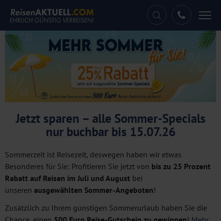
Tog
nav
Jetzt sparen – alle Sommer-Specials
nur buchbar bis 15.07.26
Sommerzeit ist Reisezeit, deswegen haben wir etwas
Besonderes für Sie: Profitieren Sie jetzt von
bis zu 25 Prozent
Rabatt
auf Reisen im Juli und August
bei
unseren
ausgewählten
Sommer-Angeboten
!
Zusätzlich zu Ihrem günstigen Sommerurlaub haben Sie die
Chance, einen
500 Euro Reise-Gutschein zu gewinnen
!
Mehr