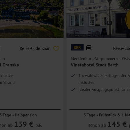
essanwendungen werden angeboten.
aben, die zum Spielen und Toben einlädt. Auch ein hoteleigenes
eachvolleyball-Felder stehen zur Verfügung. Außerdem bietet Ihnen das
e
© Vinetahotel Stadt Barth
en Sie während Ihrem Aufenthalt kostenfrei.
RRR
Reise-Code:
dran
Reise-Co
emeinen nicht geeignet. Bitte kontaktieren Sie im Zweifel unser
gen
Mecklenburg-Vorpommern – Osts
l Dranske
Vinetahotel Stadt Barth
klusive
1 x wahlweise Mittag- oder 
 kontinentalem Stil und modernem Komfort ausgestattet. Sie begrüßen
m Strand
inklusive
nd teilweise möblierten Balkon/Terrasse.
Idealer Ausgangspunkt für 
egung.
und ein offenes Wohnzimmer mit Schlafcouch für zwei weitere Personen,
3 Tage • Halbpension
3 Tage • Frühstück & 1 Ma
139 €
145 €
hon ab
p.P.
schon ab