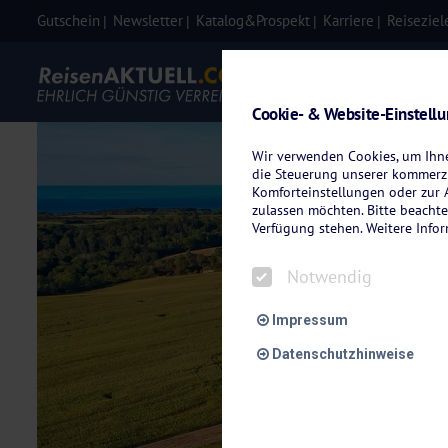
Gutschein
Newsletter
Katalog&Prospekt
Karriere
Reiseziel
Eigenanre
Cookie- & Website-Einstell
Wir verwenden Cookies, um Ihnen
die Steuerung unserer kommerzi
Komforteinstellungen oder zur A
zulassen möchten. Bitte beachte
Verfügung stehen. Weitere Info
Notwendig
Impressum
Datenschutzhinweise