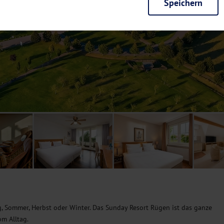
Speichern
rieb der Seite unbedingt notwendig und ermöglichen beispielsweise siche
en wir mit dieser Art von Cookies ebenfalls erkennen, ob Sie in Ihrem Pr
e bei einem erneuten Besuch unserer Seite schneller zur Verfügung zu st
seite weiter zu verbessern, erfassen wir anonymisierte Daten für Statis
ielsweise die Besucherzahlen und den Effekt bestimmter Seiten unseres 
nutzen hierfür Dienste von Google und Facebook. Durch diese Dienste kan
bsite erfassten Daten, kommen. Weitere Hinweise zu der Verarbeitung Ihr
nen Ihre Einwilligung jederzeit in den
Cookie-Einstellungen
widerrufen.
m Ihnen personalisierte Inhalte, passend zu Ihren Interessen anzuzeigen.
, Sommer, Herbst oder Winter. Das Sunday Resort Rügen ist das ganze
om Alltag.