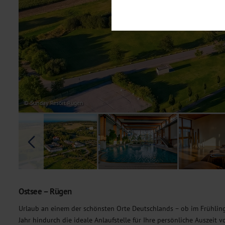
Notwendig
Diese Cookies sind für den Bet
Funktionalitäten. Außerdem könn
möchten, um Ihnen unsere Dienst
Statistik
Um unser Angebot und unsere Web
dieser Cookies können wir beisp
unsere Inhalte optimieren. Wir 
Übermittlung, der auf unsere We
Datenschutzhinweisen
. Sie kön
© Sunday Resort Rügen
Marketing
Diese Cookies werden genutzt, u
Ostsee – Rügen
Urlaub an einem der schönsten Orte Deutschlands – ob im Frühling
Jahr hindurch die ideale Anlaufstelle für Ihre persönliche Auszeit v