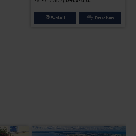
bis 29.12.2027 (letzte Abreise)
@
E-Mail
Drucken