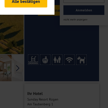
Alle bestätigen
rheitsrelevante
Termine & Preise
ofil eingeloggt bleiben
Anmelden
ellen.
nicht mehr anzeigen
tiken und Analysen. Mithilfe
Web-Auftritts ermitteln und
n es zu einer Drittlands
er Daten finden Sie in unseren
Galerie
Ihr Hotel
Sunday Resort Rügen
Am Taubenberg 1