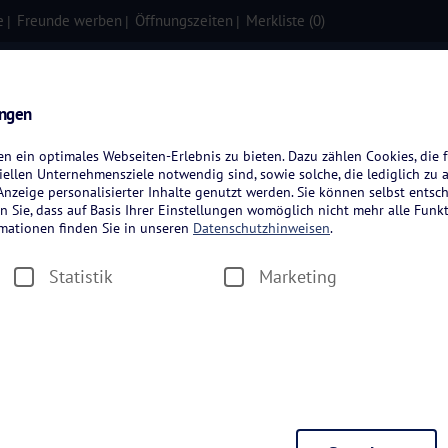
e
Freunde werben
Öffnungszeiten
Merkliste (
0
)
isen
Kreuzfahrten
Flugreisen
ungen
 ein optimales Webseiten-Erlebnis zu bieten. Dazu zählen Cookies, die f
ellen Unternehmensziele notwendig sind, sowie solche, die lediglich zu 
nzeige personalisierter Inhalte genutzt werden. Sie können selbst entsc
n Sie, dass auf Basis Ihrer Einstellungen womöglich nicht mehr alle Funkt
rmationen finden Sie in unseren
Datenschutzhinweisen
.
Statistik
Marketing