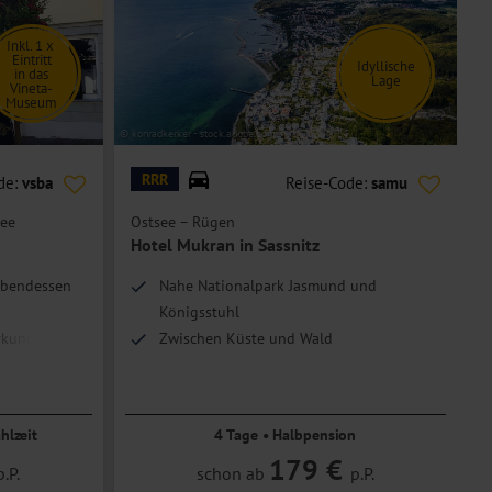
Inkl. 1 x
Eintritt
Idyllische
in das
Lage
Vineta-
Museum
© konradkerker - stock.adobe.com
© M
RRR
de:
vsba
Reise-Code:
samu
ee
Ostsee – Rügen
O
Hotel Mukran in Sassnitz
H
Abendessen
Nahe Nationalpark Jasmund und
Königsstuhl
Erkundungen
Zwischen Küste und Wald
hlzeit
4 Tage • Halbpension
179 €
p.P.
schon ab
p.P.