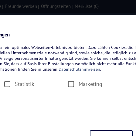
e
Freunde werben
Öffnungszeiten
Merkliste (
0
)
isen
Kreuzfahrten
Flugreisen
ungen
 ein optimales Webseiten-Erlebnis zu bieten. Dazu zählen Cookies, die f
ellen Unternehmensziele notwendig sind, sowie solche, die lediglich zu 
nzeige personalisierter Inhalte genutzt werden. Sie können selbst entsc
n Sie, dass auf Basis Ihrer Einstellungen womöglich nicht mehr alle Funkt
rmationen finden Sie in unseren
Datenschutzhinweisen
.
Statistik
Marketing