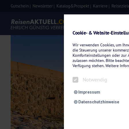
Gutschein
Newsletter
Katalog&Prospekt
Karriere
Reiseziel
Eigenanre
Cookie- & Website-Einstell
Wir verwenden Cookies, um Ihnen
die Steuerung unserer kommerzi
Komforteinstellungen oder zur A
zulassen möchten. Bitte beachte
Verfügung stehen. Weitere Info
Notwendig
Impressum
Datenschutzhinweise