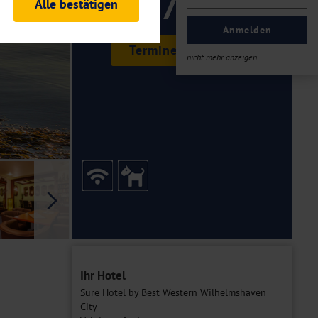
175 ,-
Alle bestätigen
rheitsrelevante
ofil eingeloggt bleiben
Anmelden
ellen.
Termine & Preise
nicht mehr anzeigen
tiken und Analysen. Mithilfe
Web-Auftritts ermitteln und
n es zu einer Drittlands
er Daten finden Sie in unseren
Galerie
Ihr Hotel
Sure Hotel by Best Western Wilhelmshaven
City