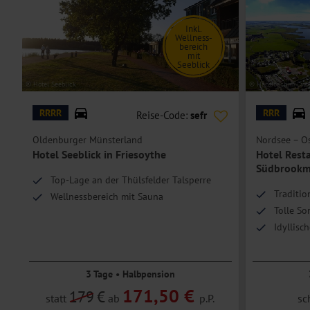
Inkl.
Wellness-
bereich
mit
Seeblick
© Hotel Seeblick
© HansJoachim - sto
RRRR
RRR
Reise-Code:
sefr
Oldenburger Münsterland
Nordsee – Os
Hotel Seeblick in Friesoythe
Hotel Rest
Südbrookm
Top-Lage an der Thülsfelder Talsperre
Traditio
Wellnessbereich mit Sauna
Tolle So
Idyllisc
3 Tage • Halbpension
171,50 €
179
€
statt
ab
p.P.
sc