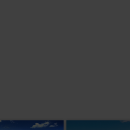
eis inkludiert.
emeinen nicht geeignet. Bitte kontaktieren Sie im Zweifel unser
 Betten komfortabel eingerichtet und verfügen über ein Bad oder
 Silvester buchbar).
r und umfassen teilweise eine Klimaanlage.
ng eine Schlafgelegenheit für eine Person.