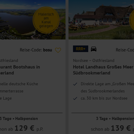
Malerisch
am
Kanal
gelegen
ck.adobe.com
© Hotel Landhaus Großes Meer
RRR+
Reise-Code:
bosu
Reise-Co
tfriesland
Nordsee – Ostfriesland
aurant Bootshaus in
Hotel Landhaus Großes Meer 
erland
Südbrookmerland
nelle deutsche Küche
Direkte Lage am „Großen Mee
mmerterrasse
des Südbrookmerlandes
he Lage
ca. 30 km bis zur Nordsee
3 Tage • Halbpension
3 Tage • Halbpensio
129 €
139 €
hon ab
p.P.
schon ab