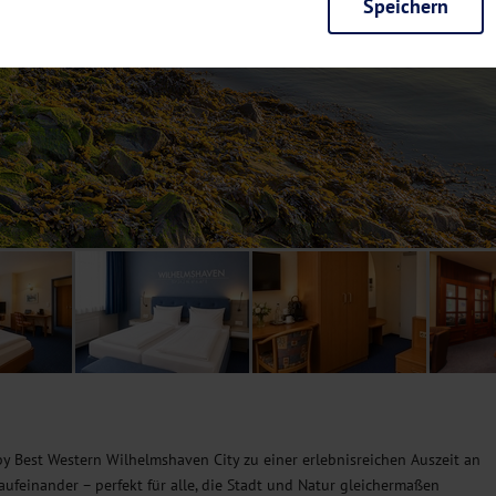
Speichern
rieb der Seite unbedingt notwendig und ermöglichen beispielsweise siche
en wir mit dieser Art von Cookies ebenfalls erkennen, ob Sie in Ihrem Pr
e bei einem erneuten Besuch unserer Seite schneller zur Verfügung zu st
seite weiter zu verbessern, erfassen wir anonymisierte Daten für Statis
ielsweise die Besucherzahlen und den Effekt bestimmter Seiten unseres 
nutzen hierfür Dienste von Google und Facebook. Durch diese Dienste kan
bsite erfassten Daten, kommen. Weitere Hinweise zu der Verarbeitung Ihr
nen Ihre Einwilligung jederzeit in den
Cookie-Einstellungen
widerrufen.
m Ihnen personalisierte Inhalte, passend zu Ihren Interessen anzuzeigen.
y Best Western Wilhelmshaven City zu einer erlebnisreichen Auszeit an
t aufeinander – perfekt für alle, die Stadt und Natur gleichermaßen