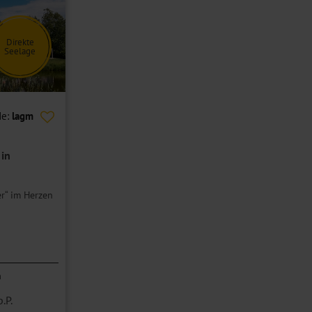
Direkte
Seelage
de:
lagm
in
r“ im Herzen
n
p.P.