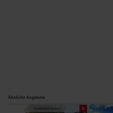
Ein Aufzug ist vorhanden und die Nutzung des WLANs ist im Reisepr
Für Personen mit eingeschränkter Mobilität ist diese Reise im Allg
Serviceteam bei Fragen zu Ihren individuellen Bedürfnissen.
Unterbringung
Die
Doppelzimmer Standard
sind mit Doppelbetten oder getrennten
Dusche/WC, Föhn, Safe, TV sowie einem Kaffeezubereiter (nicht über
Doppelzimmer Business
sind bei gleicher Ausstattung etwas größe
Einzelzimmer Standard
bzw.
Business
bieten bei gleicher Ausstattu
Hoteleinrichtungen und Zimmerausstattung teilweise gegen Gebühr.
Ähnliche Angebote
Preisknaller sichern!