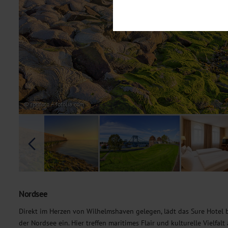
Notwendig
Diese Cookies sind für den Bet
Funktionalitäten. Außerdem könn
möchten, um Ihnen unsere Dienst
Statistik
Um unser Angebot und unsere Web
dieser Cookies können wir beisp
unsere Inhalte optimieren. Wir 
Übermittlung, der auf unsere We
Datenschutzhinweisen
. Sie kön
© rphfoto – fotolia.com
Marketing
Diese Cookies werden genutzt, u
Nordsee
Direkt im Herzen von Wilhelmshaven gelegen, lädt das Sure Hotel b
der Nordsee ein. Hier treffen maritimes Flair und kulturelle Vielfal