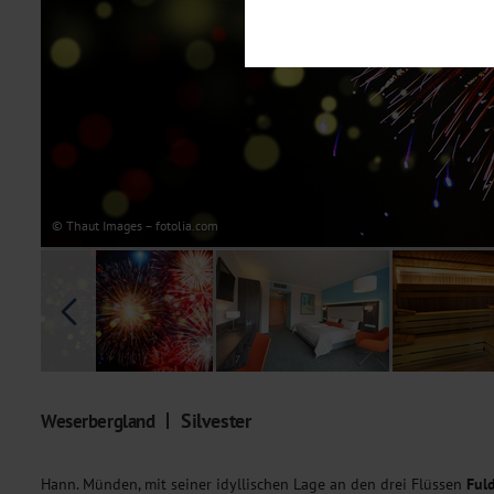
Notwendig
Diese Cookies sind für den Bet
Funktionalitäten. Außerdem könn
möchten, um Ihnen unsere Dienst
Statistik
Um unser Angebot und unsere Web
dieser Cookies können wir beisp
unsere Inhalte optimieren. Wir 
Übermittlung, der auf unsere We
Datenschutzhinweisen
. Sie kön
© Thaut Images – fotolia.com
Marketing
Diese Cookies werden genutzt, u
Silvester
Weserbergland
Hann. Münden, mit seiner idyllischen Lage an den drei Flüssen
Fuld