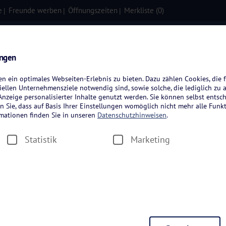
e
Freunde werben
Öffnungszeiten
Merkliste (
0
)
isen
Kreuzfahrten
Flugreisen
ungen
 ein optimales Webseiten-Erlebnis zu bieten. Dazu zählen Cookies, die f
ellen Unternehmensziele notwendig sind, sowie solche, die lediglich zu 
nzeige personalisierter Inhalte genutzt werden. Sie können selbst entsc
n Sie, dass auf Basis Ihrer Einstellungen womöglich nicht mehr alle Funkt
rmationen finden Sie in unseren
Datenschutzhinweisen
.
Statistik
Marketing