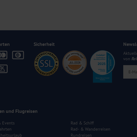
arten
Sicherheit
Newsl
Aktuell
von
Re
en und Flugreisen
& Events
Rad & Schiff
ahrten
Rad- & Wanderreisen
heitsurlaub
Rundreisen