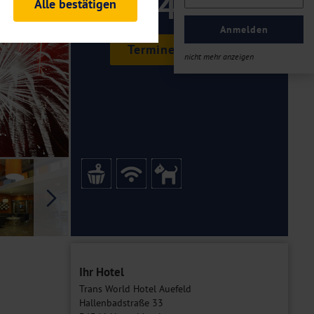
349 ,-
Alle bestätigen
rheitsrelevante
ofil eingeloggt bleiben
Anmelden
ellen.
Termine & Preise
nicht mehr anzeigen
tiken und Analysen. Mithilfe
Web-Auftritts ermitteln und
n es zu einer Drittlands
er Daten finden Sie in unseren
Galerie
Ihr Hotel
Trans World Hotel Auefeld
Hallenbadstraße 33