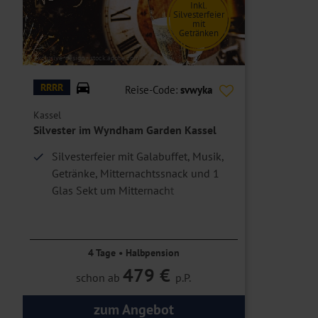
Inkl.
Silvesterfeier
mit
Getränken
© exclusive-design - stock.adobe.com
RRRR
Reise-Code:
svwyka
Kassel
Silvester im Wyndham Garden Kassel
Silvesterfeier mit Galabuffet, Musik,
Getränke, Mitternachtssnack und 1
Glas Sekt um Mitternacht
1 x Nutzung des KVG-Tickets
inklusive
4 Tage • Halbpension
479 €
schon ab
p.P.
zum Angebot