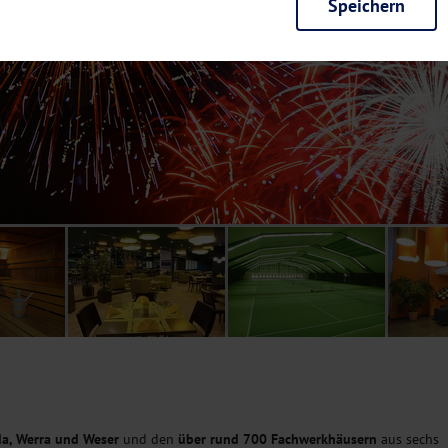
Speichern
rieb der Seite unbedingt notwendig und ermöglichen beispielsweise siche
en wir mit dieser Art von Cookies ebenfalls erkennen, ob Sie in Ihrem Pr
e bei einem erneuten Besuch unserer Seite schneller zur Verfügung zu st
seite weiter zu verbessern, erfassen wir anonymisierte Daten für Statis
ielsweise die Besucherzahlen und den Effekt bestimmter Seiten unseres 
nutzen hierfür Dienste von Google und Facebook. Durch diese Dienste kan
bsite erfassten Daten, kommen. Weitere Hinweise zu der Verarbeitung Ihr
nen Ihre Einwilligung jederzeit in den
Cookie-Einstellungen
widerrufen.
m Ihnen personalisierte Inhalte, passend zu Ihren Interessen anzuzeigen.
a, Werra und Weser
und den
über rund 700 Fachwerkhäusern
aus sechs