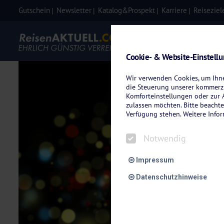
Gutschein
Newsletter
Katalog&Prospekt
Karriere
Reiseziel
Eigenanre
Cookie- & Website-Einstell
Wir verwenden Cookies, um Ihnen
die Steuerung unserer kommerzi
Komforteinstellungen oder zur A
zulassen möchten. Bitte beachte
Verfügung stehen. Weitere Info
Notwendig
Impressum
Datenschutzhinweise