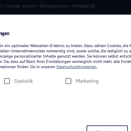
e
Freunde werben
Öffnungszeiten
Merkliste (
0
)
isen
Kreuzfahrten
Flugreisen
ungen
 ein optimales Webseiten-Erlebnis zu bieten. Dazu zählen Cookies, die f
ellen Unternehmensziele notwendig sind, sowie solche, die lediglich zu 
nzeige personalisierter Inhalte genutzt werden. Sie können selbst entsc
n Sie, dass auf Basis Ihrer Einstellungen womöglich nicht mehr alle Funkt
rmationen finden Sie in unseren
Datenschutzhinweisen
.
Statistik
Marketing