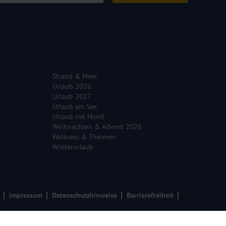
Strand & Meer
Urlaub 2026
Urlaub 2027
Urlaub am See
Urlaub mit Hund
Weihnachten & Advent 2026
Wellness & Thermen
Winterurlaub
Impressum
Datenschutzhinweise
Barrierefreiheit