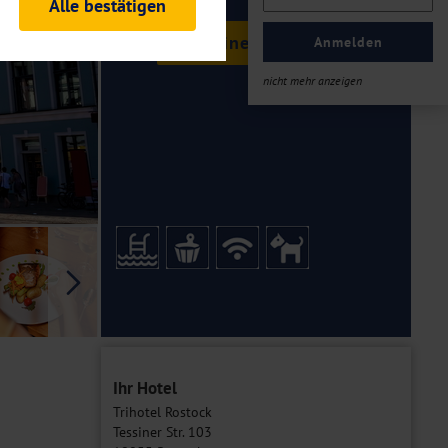
Alle bestätigen
rheitsrelevante
Termine & Preise
ofil eingeloggt bleiben
Anmelden
ellen.
nicht mehr anzeigen
tiken und Analysen. Mithilfe
Web-Auftritts ermitteln und
n es zu einer Drittlands
er Daten finden Sie in unseren
Galerie
Ihr Hotel
Trihotel Rostock
Tessiner Str. 103