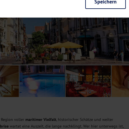
Speichern
rieb der Seite unbedingt notwendig und ermöglichen beispielsweise siche
en wir mit dieser Art von Cookies ebenfalls erkennen, ob Sie in Ihrem Pr
e bei einem erneuten Besuch unserer Seite schneller zur Verfügung zu st
seite weiter zu verbessern, erfassen wir anonymisierte Daten für Statis
ielsweise die Besucherzahlen und den Effekt bestimmter Seiten unseres 
nutzen hierfür Dienste von Google und Facebook. Durch diese Dienste kan
bsite erfassten Daten, kommen. Weitere Hinweise zu der Verarbeitung Ihr
nen Ihre Einwilligung jederzeit in den
Cookie-Einstellungen
widerrufen.
m Ihnen personalisierte Inhalte, passend zu Ihren Interessen anzuzeigen.
 Region voller
maritimer Vielfalt
, historischer Schätze und weiter
brise
wartet eine Auszeit, die lange nachklingt. Wer hier unterwegs ist,