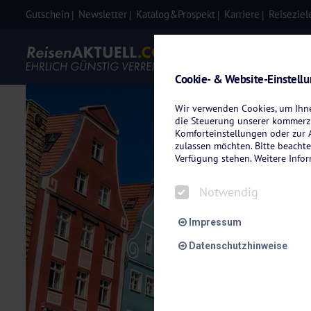
Gutschein
Newsletter
Katalog&Prospekt
Karriere
Reiseziel
Eigenanre
Cookie- & Website-Einstell
Wir verwenden Cookies, um Ihnen
die Steuerung unserer kommerzi
Komforteinstellungen oder zur A
zulassen möchten. Bitte beachte
Verfügung stehen. Weitere Info
Notwendig
Impressum
Datenschutzhinweise