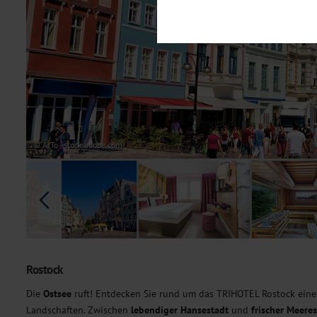
Notwendig
Diese Cookies sind für den Bet
Funktionalitäten. Außerdem könn
möchten, um Ihnen unsere Dienst
Statistik
Um unser Angebot und unsere Web
dieser Cookies können wir beisp
unsere Inhalte optimieren. Wir 
Übermittlung, der auf unsere We
Datenschutzhinweisen
. Sie kön
© ArTo - stock.adobe.com
Marketing
Diese Cookies werden genutzt, u
Rostock
Die
Ostsee
ruft! Entdecken Sie rund um das TRIHOTEL Rostock eine
Landschaften. Zwischen
lebendiger Hansestadt
und
frischer Meeres