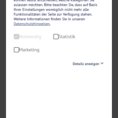
können selbst entscheiden, welche Kategorien Sie
Griechenlands Sonneninsel
zulassen möchten. Bitte beachten Sie, dass auf Basis
Rhodos & seine Nachbarinsel Symi entdecken
Ihrer Einstellungen womöglich nicht mehr alle
Funktionalitäten der Seite zur Verfügung stehen.
8 Tage • All Inclusive
Weitere Informationen finden Sie in unseren
Datenschutzhinweisen
.
Beliebtes RRRR Hotel
2 Ausflüge inklusive
Notwendig
Statistik
All Inclusive
Marketing
1.199
,-
statt ab €
Details anzeigen
1.099 ,-
ab €
Notwendig
Diese Cookies sind für den Betrieb der Seite unbedingt
notwendig und ermöglichen beispielsweise
Termine & Preise
sicherheitsrelevante Funktionalitäten. Außerdem
können wir mit dieser Art von Cookies ebenfalls
erkennen, ob Sie in Ihrem Profil eingeloggt bleiben
möchten, um Ihnen unsere Dienste bei einem erneuten
Besuch unserer Seite schneller zur Verfügung zu stellen.