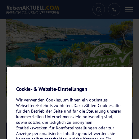
Tog
nav
Cookie- & Website-Einstellungen
Galerie
© barabasone - stock.adobe.com
Wir verwenden Cookies, um Ihnen ein optimales
Webseiten-Erlebnis zu bieten. Dazu zählen Cookies, die
für den Betrieb der Seite und für die Steuerung unserer
kommerziellen Unternehmensziele notwendig sind,
sowie solche, die lediglich zu anonymen
Statistikzwecken, für Komforteinstellungen oder zur
Reise-Code:
rhov
RRRR
Anzeige personalisierter Inhalte genutzt werden. Sie