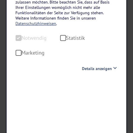
zulassen möchten. Bitte beachten Sie, dass auf Basis
Thüringer Wald
Ihrer Einstellungen womöglich nicht mehr alle
WAGNERS Sporthotel Oberhof
Funktionalitäten der Seite zur Verfügung stehen.
Weitere Informationen finden Sie in unseren
3 Tage • Halbpension
Datenschutzhinweisen
.
Großes Sportangebot inklusive
Notwendig
Statistik
Fahrradverleih u. v. m.
Sauna inklusive
Marketing
schon ab €
Details anzeigen
129 ,-
Notwendig
Diese Cookies sind für den Betrieb der Seite unbedingt
notwendig und ermöglichen beispielsweise
Termine & Preise
sicherheitsrelevante Funktionalitäten. Außerdem
können wir mit dieser Art von Cookies ebenfalls
erkennen, ob Sie in Ihrem Profil eingeloggt bleiben
möchten, um Ihnen unsere Dienste bei einem erneuten
Besuch unserer Seite schneller zur Verfügung zu stellen.
Statistik