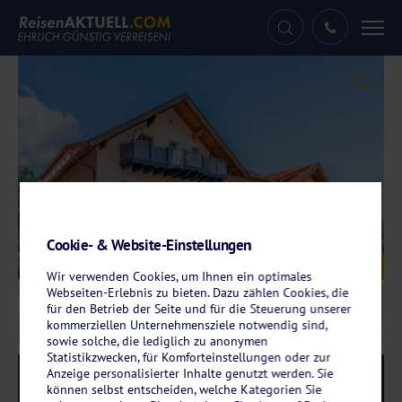
Tog
nav
Cookie- & Website-Einstellungen
Galerie
© Wander und Aktivhotel Rösslwirt
Wir verwenden Cookies, um Ihnen ein optimales
Webseiten-Erlebnis zu bieten. Dazu zählen Cookies, die
für den Betrieb der Seite und für die Steuerung unserer
kommerziellen Unternehmensziele notwendig sind,
sowie solche, die lediglich zu anonymen
Statistikzwecken, für Komforteinstellungen oder zur
Anzeige personalisierter Inhalte genutzt werden. Sie
Reise-Code:
rola
RRR+
können selbst entscheiden, welche Kategorien Sie