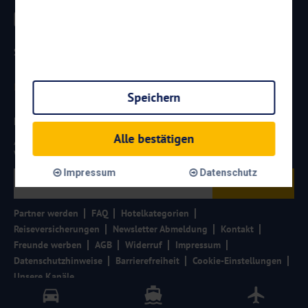
Sicherheit
Speichern
Newsletter
Alle bestätigen
Aktuelle Reiseangebote, Urlaubsideen und Neuigkeiten aus der
Welt von
Reisen
AKTUELL.COM
erhalten:
Impressum
Datenschutz
Anmelden
Partner werden
FAQ
Hotelkategorien
Reiseversicherungen
Newsletter Abmeldung
Kontakt
Freunde werben
AGB
Widerruf
Impressum
Datenschutzhinweise
Barrierefreiheit
Cookie-Einstellungen
Unsere Kanäle