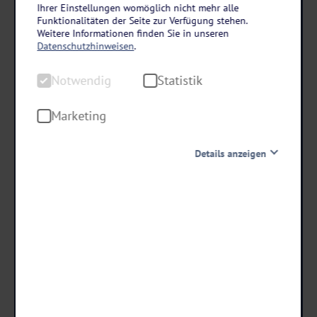
Hessisches Bergland
Ihrer Einstellungen womöglich nicht mehr alle
Funktionalitäten der Seite zur Verfügung stehen.
Weihnachten im B&F Hotel am Neumarkt in Bad
Weitere Informationen finden Sie in unseren
Hersfeld
Datenschutzhinweisen
.
4 Tage • Halbpension
Notwendig
Statistik
Nutzung des Wellnessbereichs im Hotel am Kurpark
Kaffee mit Weihnachtsstollen im Hotel am Kurpark am
Marketing
24.12.
Details anzeigen
schon ab €
369 ,-
Notwendig
Diese Cookies sind für den Betrieb der Seite unbedingt
notwendig und ermöglichen beispielsweise
sicherheitsrelevante Funktionalitäten. Außerdem
können wir mit dieser Art von Cookies ebenfalls
Termine & Preise
erkennen, ob Sie in Ihrem Profil eingeloggt bleiben
möchten, um Ihnen unsere Dienste bei einem erneuten
Besuch unserer Seite schneller zur Verfügung zu stellen.
Statistik