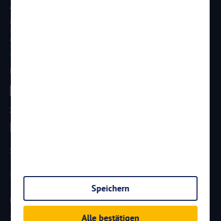
Anschrift
Reisen Aktuell GmbH
In den Weniken 1
D - 56070 Koblenz
Telefon:
0261 / 29 35 19 71
Telefax: 0261 / 29 35 19 102
Besucht uns
Zahlungsarten
Sicherheit
Speichern
Newsletter
Aktuelle Reiseangebote, Urlaubsideen und Neuigkeiten aus der
Alle bestätigen