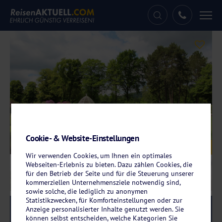
Tog
nav
Cookie- & Website-Einstellungen
Galerie
© clousunbilder - stock.adobe.com
Wir verwenden Cookies, um Ihnen ein optimales
Webseiten-Erlebnis zu bieten. Dazu zählen Cookies, die
für den Betrieb der Seite und für die Steuerung unserer
kommerziellen Unternehmensziele notwendig sind,
sowie solche, die lediglich zu anonymen
Statistikzwecken, für Komforteinstellungen oder zur
Reise-Code:
hopa
Anzeige personalisierter Inhalte genutzt werden. Sie
RRR+
können selbst entscheiden, welche Kategorien Sie