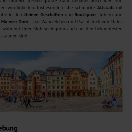
und zugleich dessen größte Stadt, genauer anschauen. Von
ehenswürdigkeiten. Insbesondere die schmucke
Altstadt
mit
Ruhe in den
kleinen Geschäften
und
Boutiquen
stöbern und
n
Mainzer Dom
– das Wahrzeichen und Prachtstück von Mainz
e während Ihrer Sightseeingtour auch an den bekanntesten
estaunen sind.
© Sina Ettmer - stock.adobe.coom
gebung