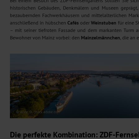
Bei einem Besuch des ZDF-Fernsehgartens sollten Sie sic
historischen Gebäuden, Denkmälern und Museen geprägt, 
bezaubernden Fachwerkhäusern und mittelalterlichen Markt
anschließend in hübschen
Cafés
oder
Weinstuben
für eine 
– mit seiner tiefroten Fassade und dem markanten Turm a
Bewohner von Mainz vorbei: den
Mainzelmännchen
, die an
© Alice_D - stock.adobe.com
Die perfekte Kombination: ZDF-Fernse