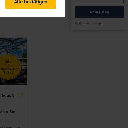
Alle bestätigen
rheitsrelevante
ofil eingeloggt bleiben
Anmelden
ellen.
nicht mehr anzeigen
tiken und Analysen. Mithilfe
Web-Auftritts ermitteln und
n es zu einer Drittlands
er Daten finden Sie in unseren
Inkl.
ZDF-
ernsehgarten-
Ticket
ode:
zdfl
eien Sie
rnsehen von