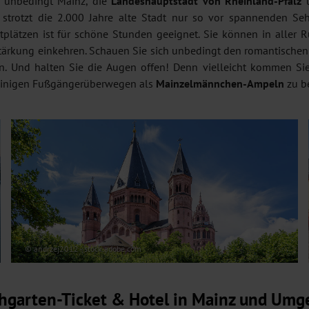
h unbedingt Mainz, die
Landeshauptstadt von Rheinland-Pfalz
strotzt die 2.000 Jahre alte Stadt nur so vor spannenden S
plätzen ist für schöne Stunden geeignet. Sie können in aller 
Stärkung einkehren. Schauen Sie sich unbedingt den romantische
n. Und halten Sie die Augen offen! Denn vielleicht kommen Si
 einigen Fußgängerüberwegen als
Mainzelmännchen-Ampeln
zu b
© andrzej2012 - stock.adobe.com
hgarten-Ticket & Hotel in Mainz und Um