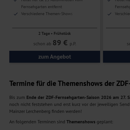
Fernsehgarten entfernt
Fernsehg
Verschiedene Themen-Shows
Verschi
Live-TV-Atmosphäre statt Fernsehen
Live-TV-
2 Tage • Frühstück
89 €
schon ab
p.P.
s
zum Angebot
Termine für die Themenshows der ZDF
Bis zum
Ende der ZDF-Fernsehgarten-Saison 2026 am 27. 
noch nicht feststehen und erst kurz vor der jeweiligen Sen
Mainzer Lerchenberg finden werden!
An folgenden Terminen sind
Themenshows
geplant: