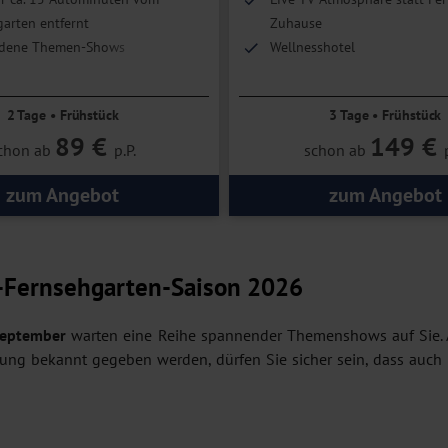
arten entfernt
Zuhause
edene Themen-Shows
Wellnesshotel
Atmosphäre statt Fernsehen
Perfekter Wochenend-Kurzur
2 Tage • Frühstück
3 Tage • Frühstück
89 €
149 €
chon ab
p.P.
schon ab
zum Angebot
zum Angebot
-Fernsehgarten-Saison 2026
September
warten eine Reihe spannender Themenshows auf Sie. 
dung bekannt gegeben werden, dürfen Sie sicher sein, dass auch