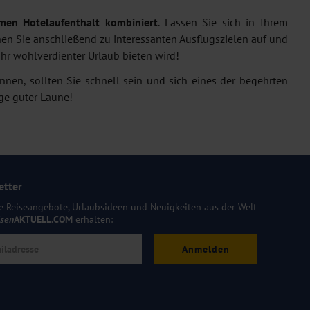
en Hotelaufenthalt kombiniert
. Lassen Sie sich in Ihrem
en Sie anschließend zu interessanten Ausflugszielen auf und
hr wohlverdienter Urlaub bieten wird!
nen, sollten Sie schnell sein und sich eines der begehrten
ge guter Laune!
etter
e Reiseangebote, Urlaubsideen und Neuigkeiten aus der Welt
isen
AKTUELL.COM
erhalten:
Anmelden