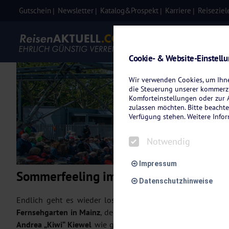
Gutschein
Newsletter
Katalog&Prospekt
Karriere
Reiseziel
Eigenanre
Cookie- & Website-Einstell
Wir verwenden Cookies, um Ihnen
die Steuerung unserer kommerzi
ZDF
Komforteinstellungen oder zur A
zulassen möchten. Bitte beachte
Verfügung stehen. Weitere Info
Notwendig
Impressum
Sommerfeeling im ZDF-Fernsehgarten
Datenschutzhinweise
Endlich geht es wieder los! Der
Gute-Laune-Garant des d
Fernsehgarten in Mainz
, der für viele Zuschauer zu einer 
Andrea „Kiwi“ Kiewel
wie gewohnt charmant durch die zahlr