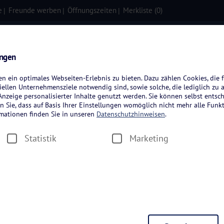
e
Freunde werben
Öffnungszeiten
Merkliste (
0
)
isen
Kreuzfahrten
Flugreisen
ungen
 ein optimales Webseiten-Erlebnis zu bieten. Dazu zählen Cookies, die f
ellen Unternehmensziele notwendig sind, sowie solche, die lediglich zu 
-Fernsehgarten 
nzeige personalisierter Inhalte genutzt werden. Sie können selbst entsc
n Sie, dass auf Basis Ihrer Einstellungen womöglich nicht mehr alle Funkt
rmationen finden Sie in unseren
Datenschutzhinweisen
.
Statistik
Marketing
eutschen Fernsehens
ist zurück – und das mit jeder Menge Se
festen Größe geworden ist, soll diese Saison noch größer und bes
eichen Höhepunkte der neuen Fernsehgarten-Saison. Sichern Sie