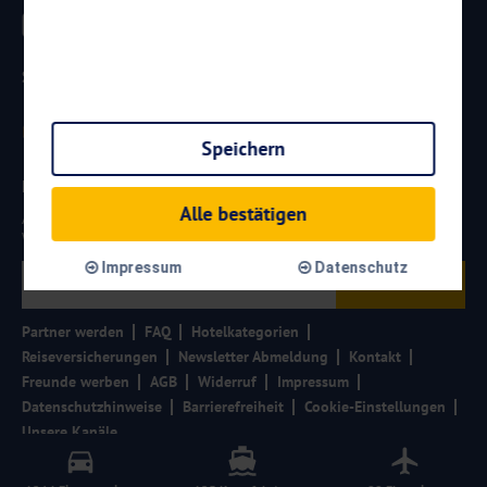
Sicherheit
Speichern
Newsletter
Alle bestätigen
Aktuelle Reiseangebote, Urlaubsideen und Neuigkeiten aus der
Welt von
Reisen
AKTUELL.COM
erhalten:
Impressum
Datenschutz
Anmelden
Partner werden
FAQ
Hotelkategorien
Reiseversicherungen
Newsletter Abmeldung
Kontakt
Freunde werben
AGB
Widerruf
Impressum
Datenschutzhinweise
Barrierefreiheit
Cookie-Einstellungen
Unsere Kanäle