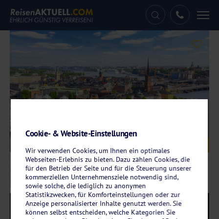
Tog
nav
Cookie- & Website-Einstellungen
Galerie
© Mistervlad - stock.adobe.com
Wir verwenden Cookies, um Ihnen ein optimales
Webseiten-Erlebnis zu bieten. Dazu zählen Cookies, die
für den Betrieb der Seite und für die Steuerung unserer
kommerziellen Unternehmensziele notwendig sind,
sowie solche, die lediglich zu anonymen
Statistikzwecken, für Komforteinstellungen oder zur
Anzeige personalisierter Inhalte genutzt werden. Sie
Reise-Code:
ados
RRRRR
können selbst entscheiden, welche Kategorien Sie