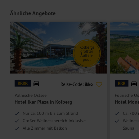
Ähnliche Angebote
Kolbergs
größter
Außen-
pool
© Hotel Ikar Plaza
© Hotel Mona Lisa
RRRR
RRR
Reise-Code:
ikko
Polnische Ostsee
Polnische Os
Hotel Ikar Plaza in Kolberg
Hotel Mona
Nur ca. 100 m bis zum Strand
Ca. 700
Großer Wellnessbereich inklusive
Wellness
Alle Zimmer mit Balkon
Sauna