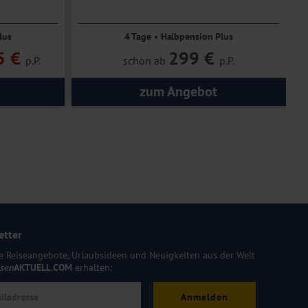
lus
4 Tage • Halbpension Plus
5 €
299 €
p.P.
schon ab
p.P.
zum Angebot
etter
e Reiseangebote, Urlaubsideen und Neuigkeiten aus der Welt
isen
AKTUELL.COM
erhalten:
Anmelden