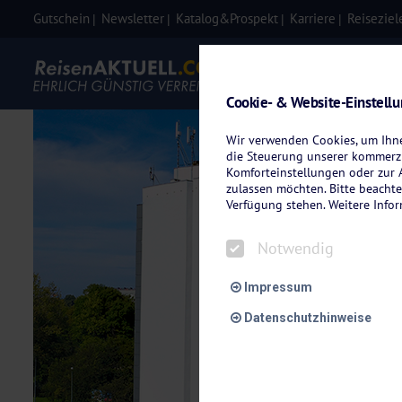
Gutschein
Newsletter
Katalog&Prospekt
Karriere
Reiseziel
Eigenanre
Cookie- & Website-Einstell
Wir verwenden Cookies, um Ihnen
die Steuerung unserer kommerzi
Komforteinstellungen oder zur A
zulassen möchten. Bitte beachte
Verfügung stehen. Weitere Info
Notwendig
Impressum
Datenschutzhinweise