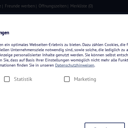
e
Freunde werben
Öffnungszeiten
Merkliste (
0
)
isen
Kreuzfahrten
Flugreisen
ungen
 ein optimales Webseiten-Erlebnis zu bieten. Dazu zählen Cookies, die f
ellen Unternehmensziele notwendig sind, sowie solche, die lediglich zu 
nzeige personalisierter Inhalte genutzt werden. Sie können selbst entsc
n Sie, dass auf Basis Ihrer Einstellungen womöglich nicht mehr alle Funkt
rmationen finden Sie in unseren
Datenschutzhinweisen
.
Statistik
Marketing