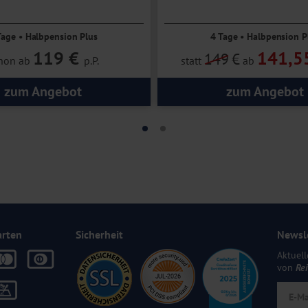
Tage • Halbpension Plus
4 Tage • Halbpension P
119 €
141,5
149
€
hon ab
p.P.
statt
ab
zum Angebot
zum Angebot
arten
Sicherheit
Newsl
Aktuell
von
Re