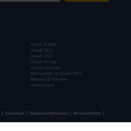
Strand & Meer
Urlaub 2026
Urlaub 2027
Urlaub am See
Urlaub mit Hund
Weihnachten & Advent 2026
Wellness & Thermen
Winterurlaub
Impressum
Datenschutzhinweise
Barrierefreiheit