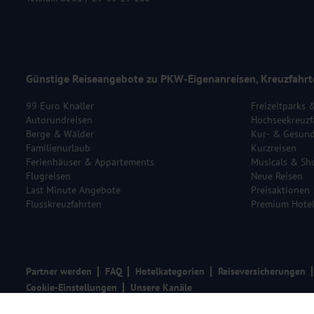
Günstige Reiseangebote zu PKW-Eigenanreisen, Kreuzfahrt
99 Euro Knaller
Freizeitparks 
Autorundreisen
Hochseekreuzf
Berge & Wälder
Kur- & Gesund
Familienurlaub
Kurzreisen
Ferienhäuser & Appartements
Musicals & Sh
Flugreisen
Neue Reisen
Last Minute Angebote
Preisaktionen
Flusskreuzfahrten
Premium Hote
Partner werden
FAQ
Hotelkategorien
Reiseversicherungen
Cookie-Einstellungen
Unsere Kanäle