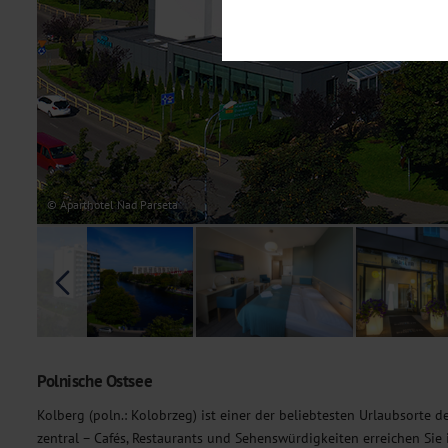
Notwendig
Diese Cookies sind für den Bet
Funktionalitäten. Außerdem könn
möchten, um Ihnen unsere Dienst
Statistik
Um unser Angebot und unsere Web
dieser Cookies können wir beisp
unsere Inhalte optimieren. Wir 
Übermittlung, der auf unsere We
Datenschutzhinweisen
. Sie kön
© Aparthotel Nad Parseta
Marketing
Diese Cookies werden genutzt, u
Polnische Ostsee
Kolberg (poln.: Kolobrzeg) ist einer der beliebtesten Urlaubsorte d
zentral – Cafés, Restaurants und Sehenswürdigkeiten erreichen Sie