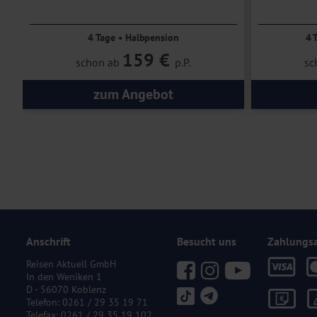
4 Tage • Halbpension
4 
159 €
schon ab
p.P.
sc
zum Angebot
Anschrift
Besucht uns
Zahlungs
Reisen Aktuell GmbH
In den Weniken 1
D - 56070 Koblenz
Telefon:
0261 / 29 35 19 71
Telefax: 0261 / 29 35 19 102