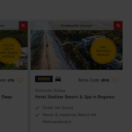
rn!
Preisknaller sichern!
Nur ca.
Inkl.
100 m
Wellness-
vom Strand
bereich
entfernt
© Hotel Shellter Resort & Spa
© P
RRRRR
ode:
cris
Reise-Code:
shro
Polnische Ostsee
P
r Deep
Hotel Shellter Resort & Spa in Rogowo
Direkt am Strand
Neues & modernes Resort mit
Wellnessbereich