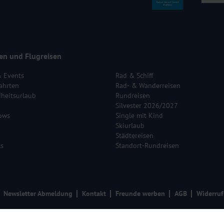
en und Flugreisen
& Events
Rad & Schiff
ahrten
Rad- & Wanderreisen
heitsurlaub
Rundreisen
Silvester 2026/2027
ows
Single mit Kind
Skiurlaub
Städtereisen
ls
Standort-Rundreisen
Newsletter Abmeldung
Kontakt
Freunde werben
AGB
Widerruf