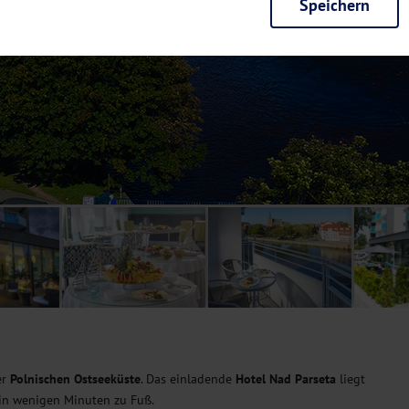
Speichern
rieb der Seite unbedingt notwendig und ermöglichen beispielsweise siche
en wir mit dieser Art von Cookies ebenfalls erkennen, ob Sie in Ihrem Pr
e bei einem erneuten Besuch unserer Seite schneller zur Verfügung zu st
seite weiter zu verbessern, erfassen wir anonymisierte Daten für Statis
ielsweise die Besucherzahlen und den Effekt bestimmter Seiten unseres 
nutzen hierfür Dienste von Google und Facebook. Durch diese Dienste kan
bsite erfassten Daten, kommen. Weitere Hinweise zu der Verarbeitung Ihr
nen Ihre Einwilligung jederzeit in den
Cookie-Einstellungen
widerrufen.
m Ihnen personalisierte Inhalte, passend zu Ihren Interessen anzuzeigen.
er
Polnischen Ostseeküste
. Das einladende
Hotel Nad Parseta
liegt
 in wenigen Minuten zu Fuß.