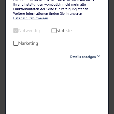
Österreich – Salzburg
Ihrer Einstellungen womöglich nicht mehr alle
Arabella Jagdhof Resort am Fuschlsee in Hof
Funktionalitäten der Seite zur Verfügung stehen.
Weitere Informationen finden Sie in unseren
bei Salzburg
Datenschutzhinweisen
.
3 Tage • Halbpension
Notwendig
Statistik
Direkte Lage am See
Ca. 20 km bis Salzburg
Marketing
Details anzeigen
schon ab €
239 ,-
Notwendig
Diese Cookies sind für den Betrieb der Seite unbedingt
notwendig und ermöglichen beispielsweise
Termine & Preise
sicherheitsrelevante Funktionalitäten. Außerdem
können wir mit dieser Art von Cookies ebenfalls
erkennen, ob Sie in Ihrem Profil eingeloggt bleiben
möchten, um Ihnen unsere Dienste bei einem erneuten
Besuch unserer Seite schneller zur Verfügung zu stellen.
Statistik