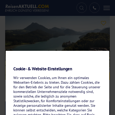
Tog
nav
Cookie- & Website-Einstellungen
Galerie
© Arabella Jagdhof Resort am Fuschlsee
Wir verwenden Cookies, um Ihnen ein optimales
Webseiten-Erlebnis zu bieten. Dazu zählen Cookies, die
für den Betrieb der Seite und für die Steuerung unserer
kommerziellen Unternehmensziele notwendig sind,
sowie solche, die lediglich zu anonymen
Statistikzwecken, für Komforteinstellungen oder zur
Anzeige personalisierter Inhalte genutzt werden. Sie
Reise-Code:
jagd
RRRR+
können selbst entscheiden, welche Kategorien Sie
zulassen möchten. Bitte beachten Sie, dass auf Basis