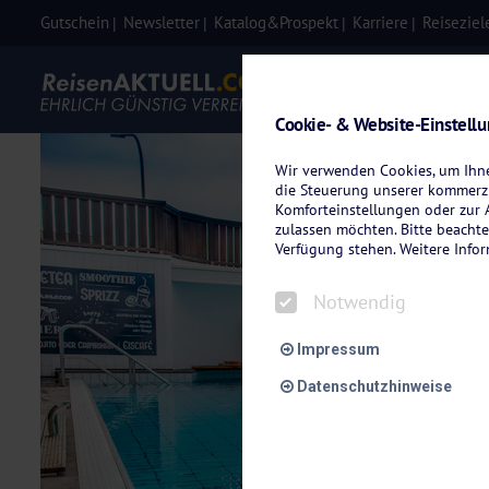
Gutschein
Newsletter
Katalog&Prospekt
Karriere
Reiseziel
Eigenanre
Cookie- & Website-Einstell
Wir verwenden Cookies, um Ihnen
die Steuerung unserer kommerzi
Komforteinstellungen oder zur A
zulassen möchten. Bitte beachte
Verfügung stehen. Weitere Info
Notwendig
Impressum
Datenschutzhinweise