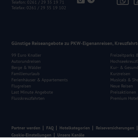
Telefon:
0261 / 29 35 19 71
Telefax: 0261 / 29 35 19 102
Günstige Reiseangebote zu PKW-Eigenanreisen, Kreuzfahrt
99 Euro Knaller
Freizeitparks 
Autorundreisen
Hochseekreuzf
Berge & Wälder
Kur- & Gesund
Familienurlaub
Kurzreisen
Ferienhäuser & Appartements
Musicals & Sh
Flugreisen
Neue Reisen
Last Minute Angebote
Preisaktionen
Flusskreuzfahrten
Premium Hote
Partner werden
FAQ
Hotelkategorien
Reiseversicherungen
Cookie-Einstellungen
Unsere Kanäle