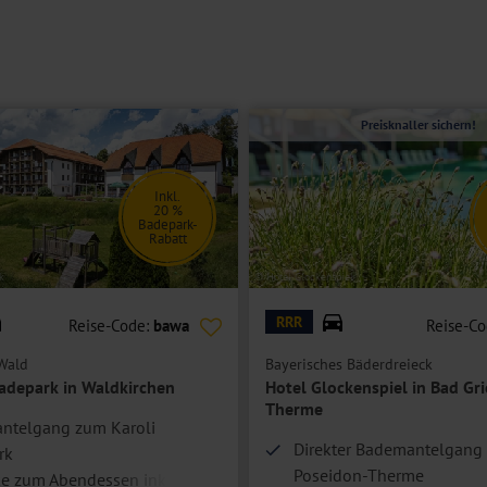
WC, Föhn, Safe, TV, Telefon, Kühlschrank und teilweise Balkon oder
t mit luxuriösen Boxspringbetten und einen separaten Wohnbereich.
Preisknaller sichern!
chrank und kann mit einer Schiebetür vom Schlafbereich abgetrennt
Inkl.
20 %
Badepark-
Rabatt
k
© Hotel Glockenspiel
RRR
Reise-Code:
bawa
Reise-C
Wald
Bayerisches Bäderdreieck
adepark in Waldkirchen
Hotel Glockenspiel in Bad Gr
Therme
ntelgang zum Karoli
Direkter Bademantelgang 
rk
Poseidon-Therme
e zum Abendessen inklusive