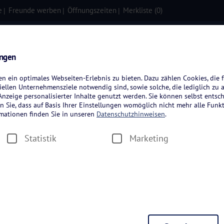
e
Freunde werben
Öffnungszeiten
Merkliste (
0
)
isen
Kreuzfahrten
Flugreisen
ungen
 ein optimales Webseiten-Erlebnis zu bieten. Dazu zählen Cookies, die f
ellen Unternehmensziele notwendig sind, sowie solche, die lediglich zu 
nzeige personalisierter Inhalte genutzt werden. Sie können selbst entsc
n Sie, dass auf Basis Ihrer Einstellungen womöglich nicht mehr alle Funkt
rmationen finden Sie in unseren
Datenschutzhinweisen
.
Statistik
Marketing