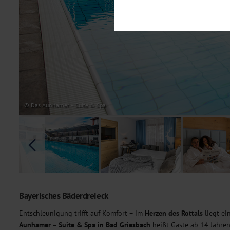
Notwendig
Diese Cookies sind für den Bet
Funktionalitäten. Außerdem könn
möchten, um Ihnen unsere Dienst
Statistik
Um unser Angebot und unsere Web
dieser Cookies können wir beisp
unsere Inhalte optimieren. Wir 
Übermittlung, der auf unsere We
Datenschutzhinweisen
. Sie kön
© Das Aunhamer – Suite & Spa
Marketing
Diese Cookies werden genutzt, u
Bayerisches Bäderdreieck
Entschleunigung trifft auf Komfort – im
Herzen des Rottals
liegt ei
Aunhamer – Suite & Spa in Bad Griesbach
heißt Gäste ab 14 Jahren