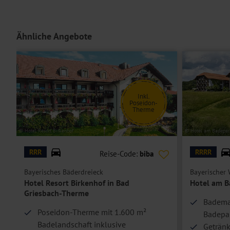
Die
Kuschelzimmer
verfügen über ein Doppelbett, Bad oder Dusche/
Terrasse inklusive Sitzmöglichkeiten.
Ähnliche Angebote
Die
Doppelzimmer
sind bei sonst gleicher Ausstattung geräumiger.
Die
Suiten
bieten noch mehr Platz und sind zusätzlich ausgestatte
Der separate Wohnbereich verfügt über einen begehbaren Kleiders
werden.
Inkl.
Hoteleinrichtungen und Zimmerausstattung teilweise gegen Gebühr.
Poseidon-
Therme
© Hotel Resort Birkenhof
© Hotel am Badepar
RRR
RRRR
Reise-Code:
biba
Bayerisches Bäderdreieck
Bayerischer 
Hotel Resort Birkenhof in Bad
Hotel am B
Griesbach-Therme
Badema
Poseidon-Therme mit 1.600 m²
Badepa
Badelandschaft inklusive
Getränk