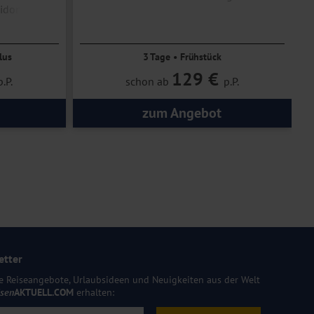
eidon-
Zentrale Lage
lus
3 Tage • Frühstück
129 €
p.P.
schon ab
p.P.
zum Angebot
etter
e Reiseangebote, Urlaubsideen und Neuigkeiten aus der Welt
isen
AKTUELL.COM
erhalten: