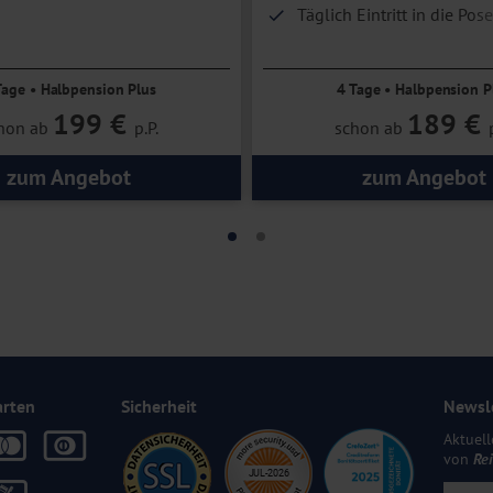
Täglich Eintritt in die Pos
cher Wald entdecken
Therme
Tage • Halbpension Plus
4 Tage • Halbpension P
199 €
189 €
hon ab
p.P.
schon ab
zum Angebot
zum Angebot
arten
Sicherheit
Newsl
Aktuell
von
Re