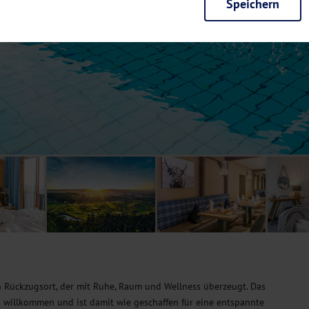
Speichern
rieb der Seite unbedingt notwendig und ermöglichen beispielsweise siche
en wir mit dieser Art von Cookies ebenfalls erkennen, ob Sie in Ihrem Pr
e bei einem erneuten Besuch unserer Seite schneller zur Verfügung zu st
seite weiter zu verbessern, erfassen wir anonymisierte Daten für Statis
ielsweise die Besucherzahlen und den Effekt bestimmter Seiten unseres 
nutzen hierfür Dienste von Google und Facebook. Durch diese Dienste kan
bsite erfassten Daten, kommen. Weitere Hinweise zu der Verarbeitung Ihr
nen Ihre Einwilligung jederzeit in den
Cookie-Einstellungen
widerrufen.
m Ihnen personalisierte Inhalte, passend zu Ihren Interessen anzuzeigen.
n Rückzugsort, der mit Ruhe, Raum und Wellness überzeugt. Das
 willkommen und ist damit wie geschaffen für eine entspannte