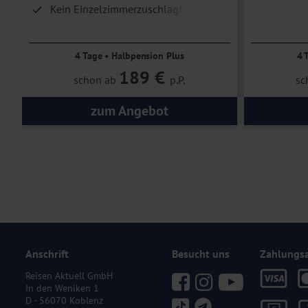
Kein Einzelzimmerzuschlag!
Bayeris
Ausflugspaket zubuchbar
4 Tage • Halbpension Plus
4 
189 €
schon ab
p.P.
sc
zum Angebot
Anschrift
Besucht uns
Zahlungs
Reisen Aktuell GmbH
In den Weniken 1
D - 56070 Koblenz