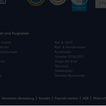
en und Flugreisen
& Events
Rad & Schiff
ahrten
Rad- & Wanderreisen
heitsurlaub
Rundreisen
Silvester 2026/2027
ows
Single mit Kind
Skiurlaub
Städtereisen
ls
Standort-Rundreisen
Newsletter Abmeldung
Kontakt
Freunde werben
AGB
Widerruf