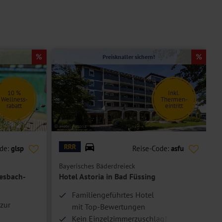
Preisknaller sichern!
10 %
Inkl.
Wellness-
Thermen-
rabatt
eintritt
© Hotel Astoria
© W
RRR
ode:
glsp
Reise-Code:
asfu
Bayerisches Bäderdreieck
N
iesbach-
Hotel Astoria in Bad Füssing
Familiengeführtes Hotel
zur
mit Top-Bewertungen
Kein Einzelzimmerzuschlag!