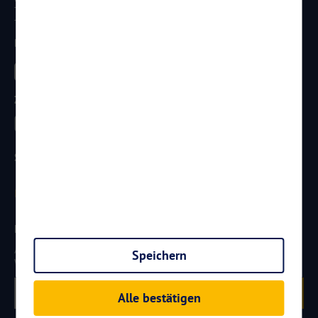
Telefon:
0261 / 29 35 19 71
Telefax: 0261 / 29 35 19 102
Besucht uns
Zahlungsarten
Sicherheit
Newsletter
Aktuelle Reiseangebote, Urlaubsideen und Neuigkeiten aus der
Speichern
Welt von
Reisen
AKTUELL.COM
erhalten:
Anmelden
Alle bestätigen