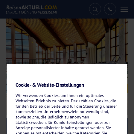
Tog
nav
Cookie- & Website-Einstellungen
Galerie
© Bernstein Landhaus Nordhelle
Wir verwenden Cookies, um Ihnen ein optimales
Webseiten-Erlebnis zu bieten. Dazu zählen Cookies, die
für den Betrieb der Seite und für die Steuerung unserer
kommerziellen Unternehmensziele notwendig sind,
sowie solche, die lediglich zu anonymen
Statistikzwecken, für Komforteinstellungen oder zur
Reise-Code:
elle
RRRR
Anzeige personalisierter Inhalte genutzt werden. Sie
können selbst entscheiden, welche Kategorien Sie