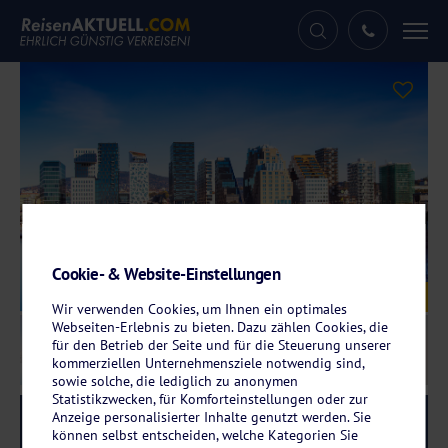
Tog
nav
Cookie- & Website-Einstellungen
Galerie
© Morten Almeland - stock.adobe.com
Wir verwenden Cookies, um Ihnen ein optimales
Webseiten-Erlebnis zu bieten. Dazu zählen Cookies, die
für den Betrieb der Seite und für die Steuerung unserer
kommerziellen Unternehmensziele notwendig sind,
sowie solche, die lediglich zu anonymen
Statistikzwecken, für Komforteinstellungen oder zur
Anzeige personalisierter Inhalte genutzt werden. Sie
Reise-Code:
coos
RRR
können selbst entscheiden, welche Kategorien Sie